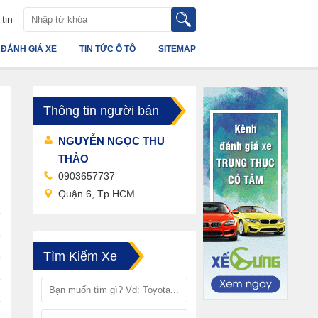
tin
ĐÁNH GIÁ XE
TIN TỨC Ô TÔ
SITEMAP
Thông tin người bán
NGUYỄN NGỌC THU
THẢO
0903657737
Quận 6, Tp.HCM
Tìm Kiếm Xe