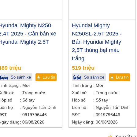
Hyundai Mighty N250-
Hyundai Mighty
2,4T 2025 - Cần bán xe
N250SL-2.5T 2025 -
Hyundai Mighty 2.5T
Bán Hyundai Mighty
2,5T thùng bạt màu
trắng
489 triệu
519 triệu
So sánh xe
Lưu tin
So sánh xe
Lưu tin
Tình trạng
Mới
Tình trạng
Mới
Xuất xứ
Trong nước
Xuất xứ
Trong nước
Hộp số
Số tay
Hộp số
Số tay
Liên hệ
Nguyễn Tấn Đỉnh
Liên hệ
Nguyễn Tấn Đỉnh
SĐT
0919796446
SĐT
0919796446
Ngày đăng
06/08/2026
Ngày đăng
06/08/2026
Xem tất cả