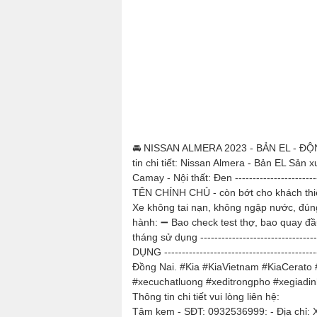
🚘 NISSAN ALMERA 2023 - BẢN EL - 
tin chi tiết: Nissan Almera - Bản EL Sả
Camay - Nội thất: Đen --------------------
TÊN CHÍNH CHỦ - còn bớt cho khách thiện trí
Xe không tai nạn, không ngập nước, đúng
hành: ➖ Bao check test thợ, bao quay 
tháng sử dụng --------------------------
DỤNG --------------------------------------
Đồng Nai. #Kia #KiaVietnam #KiaCerat
#xecuchatluong #xeditrongpho #xegiadinh. L
Thông tin chi tiết vui lòng liên hệ:
Tâm kem - SĐT: 0932536999: - Địa chỉ: