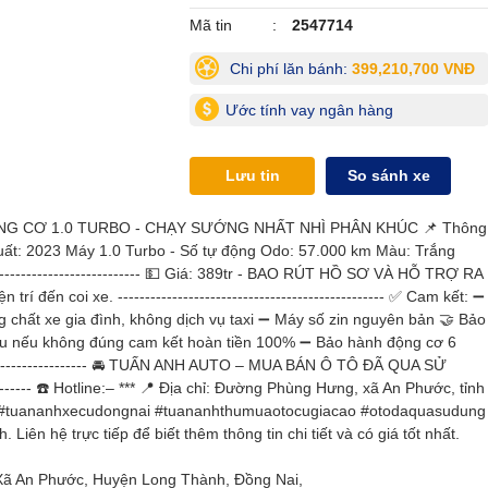
Mã tin
2547714
Chi phí lăn bánh:
399,210,700 VNĐ
Ước tính vay ngân hàng
Lưu tin
So sánh xe
ĐỘNG CƠ 1.0 TURBO - CHẠY SƯỚNG NHẤT NHÌ PHÂN KHÚC 📌 Thông
n xuất: 2023 Máy 1.0 Turbo - Số tự động Odo: 57.000 km Màu: Trắng
----------------------------- 💵 Giá: 389tr - BAO RÚT HỒ SƠ VÀ HỖ TRỢ RA
 đến coi xe. ------------------------------------------------- ✅ Cam kết: ➖
 chất xe gia đình, không dịch vụ taxi ➖ Máy số zin nguyên bản 🤝 Bảo
đầu nếu không đúng cam kết hoàn tiền 100% ➖ Bảo hành động cơ 6
----------------------- 🚘 TUẤN ANH AUTO – MUA BÁN Ô TÔ ĐÃ QUA SỬ
----------- ☎️ Hotline:– *** 📍 Địa chỉ: Đường Phùng Hưng, xã An Phước, tỉnh
o #tuananhxecudongnai #tuananhthumuaotocugiacao #otodaquasudung
iên hệ trực tiếp để biết thêm thông tin chi tiết và có giá tốt nhất.
 Xã An Phước, Huyện Long Thành, Đồng Nai,