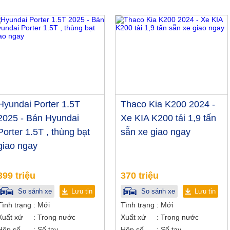
Hyundai Porter 1.5T
Thaco Kia K200 2024 -
2025 - Bán Hyundai
Xe KIA K200 tải 1,9 tấn
Porter 1.5T , thùng bạt
sẵn xe giao ngay
giao ngay
399 triệu
370 triệu
So sánh xe
Lưu tin
So sánh xe
Lưu tin
Tình trạng
Mới
Tình trạng
Mới
Xuất xứ
Trong nước
Xuất xứ
Trong nước
Hộp số
Số tay
Hộp số
Số tay