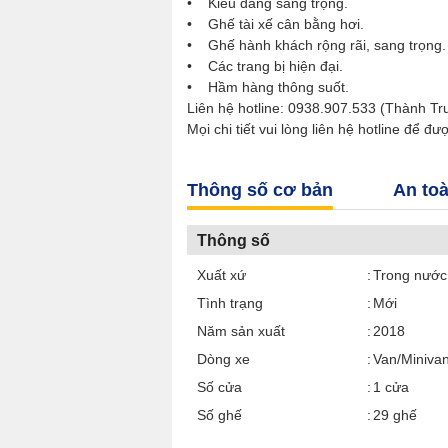
• Kiểu dáng sang trọng.
• Ghế tài xế cân bằng hơi.
• Ghế hành khách rộng rãi, sang trọng.
• Các trang bị hiện đại.
• Hầm hàng thông suốt.
Liên hệ hotline: 0938.907.533 (Thành Tr
Mọi chi tiết vui lòng liên hệ hotline để đư
Thông số cơ bản
An to
Thông số
Xuất xứ
Trong nước
Tình trạng
Mới
Năm sản xuất
2018
Dòng xe
Van/Miniva
Số cửa
1 cửa
Số ghế
29 ghế