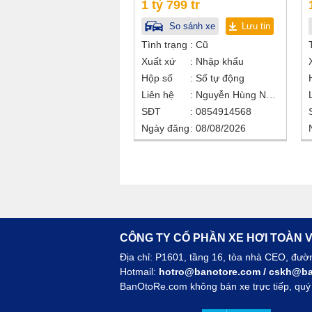
1 tỷ 799 tr
So sánh xe
Lưu tin
Tình trạng
Cũ
Xuất xứ
Nhập khẩu
Hộp số
Số tự động
Liên hệ
Nguyễn Hùng Nhân
SĐT
0854914568
Ngày đăng
08/08/2026
CÔNG TY CỔ PHẦN XE HƠI TOÀN V
Địa chỉ: P1601, tầng 16, tòa nhà CEO, đư
Hotmail:
hotro@banotore.com
/
cskh@ba
BanOtoRe.com không bán xe trực tiếp, quý k