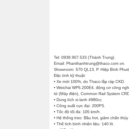
Tel: 0938.907.533 (Thành Trung).
Email: Phanthanhtrung@thaco.com.vn.
Showroom: 570 QL13, P. Hiệp Bình Phư
Đặc tính kỹ thuật:
• Xe mới 100%, do Thaco lắp ráp CKD.
• Weichai WP5.200E4, động cơ công nghệ 
tử (Máy điện), Common Rail System CRD
• Dung tích xi-lanh 4980cc.
• Công suất cực đại: 200PS.
• Tốc độ tối đa: 105 km/h.
• Hệ thống treo: Bầu hơi, giảm chấn thủy 
• Thể tích bình nhiên liệu: 140 lít.