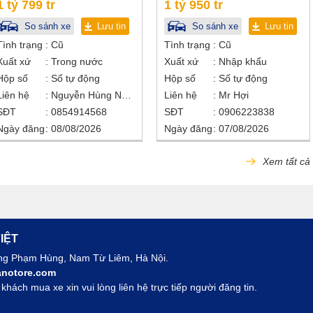
1 tỷ 799 tr
1 tỷ 950 tr
So sánh xe
Lưu tin
So sánh xe
Lưu tin
Tình trạng
Cũ
Tình trạng
Cũ
Xuất xứ
Trong nước
Xuất xứ
Nhập khẩu
Hộp số
Số tự động
Hộp số
Số tự động
Liên hệ
Nguyễn Hùng Nhân
Liên hệ
Mr Hợi
SĐT
0854914568
SĐT
0906223838
Ngày đăng
08/08/2026
Ngày đăng
07/08/2026
Xem tất cả
IỆT
ờng Phạm Hùng, Nam Từ Liêm, Hà Nội.
notore.com
hách mua xe xin vui lòng liên hệ trực tiếp người đăng tin.