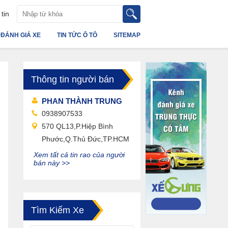
tin
ĐÁNH GIÁ XE
TIN TỨC Ô TÔ
SITEMAP
Thông tin người bán
PHAN THÀNH TRUNG
0938907533
570 QL13,P.Hiệp Bình
Phước,Q.Thủ Đức,TP.HCM
Xem tất cả tin rao của người
bán này >>
Tìm Kiếm Xe