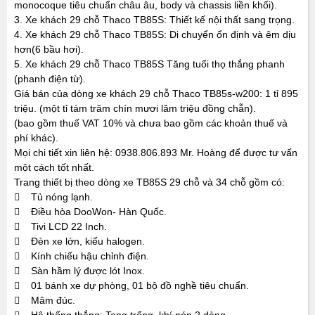
monocoque tiêu chuẩn châu âu, body và chassis liền khối).
3. Xe khách 29 chỗ Thaco TB85S: Thiết kế nội thất sang trọng.
4. Xe khách 29 chỗ Thaco TB85S: Di chuyển ổn định và êm dịu
hơn(6 bầu hơi).
5. Xe khách 29 chỗ Thaco TB85S Tăng tuổi thọ thắng phanh
(phanh điện từ).
Giá bán của dòng xe khách 29 chỗ Thaco TB85s-w200: 1 tỉ 895
triệu. (một tỉ tám trăm chín mươi lăm triệu đồng chẵn).
(bao gồm thuế VAT 10% và chưa bao gồm các khoản thuế và
phí khác).
Mọi chi tiết xin liên hệ: 0938.806.893 Mr. Hoàng để được tư vấn
một cách tốt nhất.
Trang thiết bị theo dòng xe TB85S 29 chỗ và 34 chỗ gồm có:
 Tủ nóng lạnh.
 Điều hòa DooWon- Hàn Quốc.
 Tivi LCD 22 Inch.
 Đèn xe lớn, kiểu halogen.
 Kính chiếu hậu chỉnh điện.
 Sàn hầm lý được lót Inox.
 01 bánh xe dự phòng, 01 bộ đồ nghề tiêu chuẩn.
 Mâm đúc.