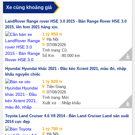
Xe cùng khoảng giá
LandRover Range rover HSE 3.0 2015 - Bán Range Rover HSE 3.0
2015, lên fom 2021 hàng xịn.
1 tỷ 950 tr
Hà Nội
07/08/2026
Tình trạng
Cũ
Số Km
80.000 km
Hyundai Hyundai khác 2021 - Đầu kéo Xcient 2021, màu đỏ, nhập
khẩu nguyên chiếc
1 tỷ 820 tr
Tiền Giang
07/08/2026
Tình trạng
Mới
Xuất xứ
Nhập khẩu
Toyota Land Cruiser 4.6 V8 2014 - Bán Land Cruiser Land sản xuất
2014 cực đẹp
1 tỷ 780 tr
Hà Nội