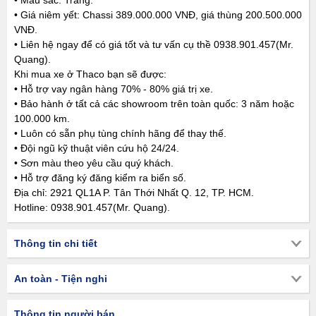
• Màu sắc: Trắng.
• Giá niêm yết: Chassi 389.000.000 VNĐ, giá thùng 200.500.000
VNĐ.
• Liên hệ ngay để có giá tốt và tư vấn cụ thề 0938.901.457(Mr.
Quang).
Khi mua xe ở Thaco bạn sẽ được:
• Hỗ trợ vay ngân hàng 70% - 80% giá trị xe.
• Bảo hành ở tất cả các showroom trên toàn quốc: 3 năm hoặc
100.000 km.
• Luôn có sẵn phụ tùng chính hãng để thay thế.
• Đội ngũ kỹ thuật viên cứu hộ 24/24.
• Sơn màu theo yêu cầu quý khách.
• Hỗ trợ đăng ký đăng kiểm ra biển số.
Địa chỉ: 2921 QL1A P. Tân Thới Nhất Q. 12, TP. HCM.
Hotline: 0938.901.457(Mr. Quang).
Thông tin chi tiết
An toàn - Tiện nghi
Thông tin người bán