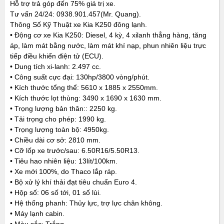
Hỗ trợ trả góp đến 75% giá trị xe.
Tư vấn 24/24: 0938.901.457(Mr. Quang).
Thông Số Kỹ Thuật xe Kia K250 đông lạnh.
• Động cơ xe Kia K250: Diesel, 4 kỳ, 4 xilanh thẳng hàng, tăng
áp, làm mát bằng nước, làm mát khí nạp, phun nhiên liệu trực
tiếp điều khiển điện tử (ECU).
• Dung tích xi-lanh: 2.497 cc.
• Công suất cực đại: 130hp/3800 vòng/phút.
• Kích thước tổng thể: 5610 x 1885 x 2550mm.
• Kích thước lọt thùng: 3490 x 1690 x 1630 mm.
• Trọng lượng bản thân:: 2250 kg.
• Tải trọng cho phép: 1990 kg.
• Trọng lượng toàn bộ: 4950kg.
• Chiều dài cơ sở: 2810 mm.
• Cỡ lốp xe trước/sau: 6.50R16/5.50R13.
• Tiêu hao nhiên liệu: 13lít/100km.
• Xe mới 100%, do Thaco lắp ráp.
• Bộ xử lý khí thải đạt tiêu chuẩn Euro 4.
• Hộp số: 06 số tới, 01 số lùi.
• Hệ thống phanh: Thủy lực, trợ lực chân không.
• Máy lạnh cabin.