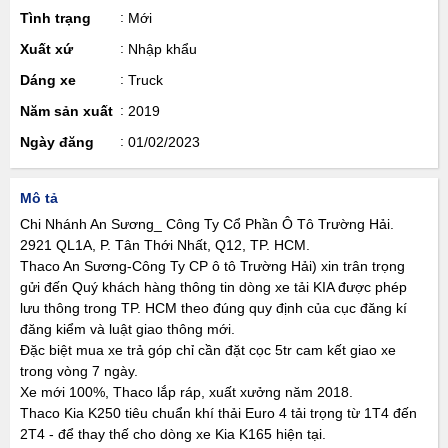
Tình trạng
Mới
Xuất xứ
Nhập khẩu
Dáng xe
Truck
Năm sản xuất
2019
Ngày đăng
01/02/2023
Mô tả
Chi Nhánh An Sương_ Công Ty Cổ Phần Ô Tô Trường Hải.
2921 QL1A, P. Tân Thới Nhất, Q12, TP. HCM.
Thaco An Sương-Công Ty CP ô tô Trường Hải) xin trân trọng
gửi đến Quý khách hàng thông tin dòng xe tải KIA được phép
lưu thông trong TP. HCM theo đúng quy định của cục đăng kí
đăng kiểm và luật giao thông mới.
Đặc biệt mua xe trả góp chỉ cần đặt cọc 5tr cam kết giao xe
trong vòng 7 ngày.
Xe mới 100%, Thaco lắp ráp, xuất xưởng năm 2018.
Thaco Kia K250 tiêu chuẩn khí thải Euro 4 tải trọng từ 1T4 đến
2T4 - để thay thế cho dòng xe Kia K165 hiện tại.