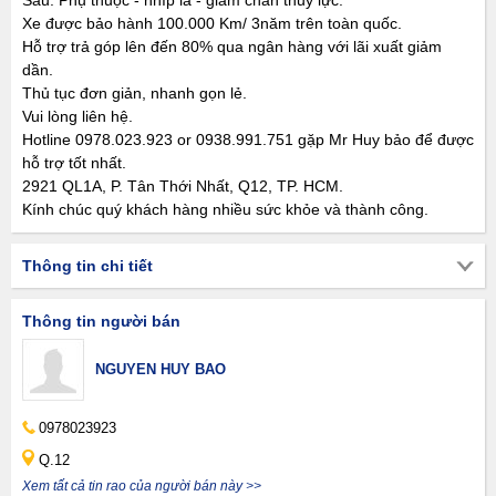
Sau: Phụ thuộc - nhíp lá - giảm chấn thủy lực.
Xe được bảo hành 100.000 Km/ 3năm trên toàn quốc.
Hỗ trợ trả góp lên đến 80% qua ngân hàng với lãi xuất giảm
dần.
Thủ tục đơn giản, nhanh gọn lẻ.
Vui lòng liên hệ.
Hotline 0978.023.923 or 0938.991.751 gặp Mr Huy bảo để được
hỗ trợ tốt nhất.
2921 QL1A, P. Tân Thới Nhất, Q12, TP. HCM.
Kính chúc quý khách hàng nhiều sức khỏe và thành công.
Thông tin chi tiết
Thông tin người bán
NGUYEN HUY BAO
0978023923
Q.12
Xem tất cả tin rao của người bán này >>