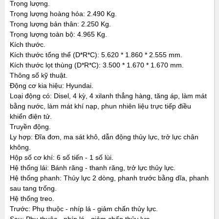
Trọng lượng.
Trọng lượng hoàng hóa: 2.490 Kg.
Trọng lượng bản thân: 2.250 Kg.
Trọng lượng toàn bộ: 4.965 Kg.
Kích thước.
Kích thước tổng thể (D*R*C): 5.620 * 1.860 * 2.555 mm.
Kích thước lọt thùng (D*R*C): 3.500 * 1.670 * 1.670 mm.
Thông số kỹ thuật.
Động cơ kia hiệu: Hyundai.
Loại động có: Disel, 4 kỳ, 4 xilanh thẳng hàng, tăng áp, làm mát
bằng nước, làm mát khí nạp, phun nhiên liệu trực tiếp điều
khiển điện tử.
Truyền động.
Ly hợp: Đĩa đơn, ma sát khô, dẫn động thủy lực, trở lực chân
không.
Hộp số cơ khí: 6 số tiến - 1 số lùi.
Hệ thống lái: Bánh răng - thanh răng, trở lực thủy lực.
Hệ thống phanh: Thủy lực 2 dòng, phanh trước bằng dĩa, phanh
sau tang trống.
Hệ thống treo.
Trước: Phụ thuộc - nhíp lá - giảm chấn thủy lực.