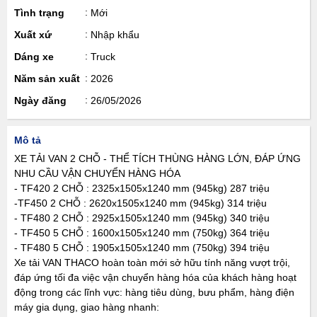
Tình trạng
Mới
Xuất xứ
Nhập khẩu
Dáng xe
Truck
Năm sản xuất
2026
Ngày đăng
26/05/2026
Mô tả
XE TẢI VAN 2 CHỖ - THỂ TÍCH THÙNG HÀNG LỚN, ĐÁP ỨNG
NHU CẦU VẬN CHUYỂN HÀNG HÓA
- TF420 2 CHỖ : 2325x1505x1240 mm (945kg) 287 triệu
-TF450 2 CHỖ : 2620x1505x1240 mm (945kg) 314 triệu
- TF480 2 CHỖ : 2925x1505x1240 mm (945kg) 340 triệu
- TF450 5 CHỖ : 1600x1505x1240 mm (750kg) 364 triệu
- TF480 5 CHỖ : 1905x1505x1240 mm (750kg) 394 triệu
Xe tải VAN THACO hoàn toàn mới sở hữu tính năng vượt trội,
đáp ứng tối đa việc vận chuyển hàng hóa của khách hàng hoạt
động trong các lĩnh vực: hàng tiêu dùng, bưu phẩm, hàng điện
máy gia dụng, giao hàng nhanh: