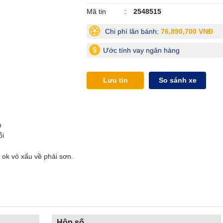
Mã tin
2548515
Chi phí lăn bánh:
76,890,700 VNĐ
Ước tính vay ngân hàng
Lưu tin
So sánh xe
h
ỗi
 ok vỏ xấu về phải sơn.
Hộp số