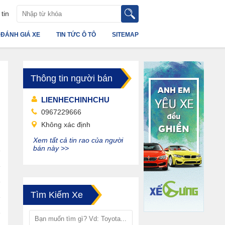
tin
ĐÁNH GIÁ XE
TIN TỨC Ô TÔ
SITEMAP
Thông tin người bán
LIENHECHINHCHU
0967229666
Không xác định
Xem tất cả tin rao của người
bán này >>
Tìm Kiếm Xe