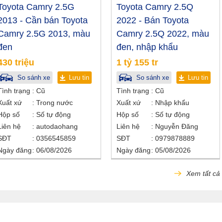
Toyota Camry 2.5G
Toyota Camry 2.5Q
2013 - Cần bán Toyota
2022 - Bán Toyota
Camry 2.5G 2013, màu
Camry 2.5Q 2022, màu
đen
đen, nhập khẩu
430 triệu
1 tỷ 155 tr
So sánh xe
Lưu tin
So sánh xe
Lưu tin
Tình trạng
Cũ
Tình trạng
Cũ
Xuất xứ
Trong nước
Xuất xứ
Nhập khẩu
Hộp số
Số tự động
Hộp số
Số tự động
Liên hệ
autodaohang
Liên hệ
Nguyễn Đăng
SĐT
0356545859
SĐT
0979878889
Ngày đăng
06/08/2026
Ngày đăng
05/08/2026
Xem tất cả