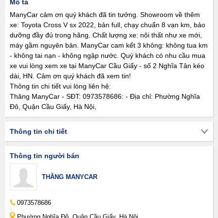
Mô tả
ManyCar cảm ơn quý khách đã tin tưởng. Showroom về thêm
xe: Toyota Cross V sx 2022, bản full, chạy chuẩn 8 vạn km, bảo
dưỡng đầy đủ trong hãng. Chất lượng xe: nội thất như xe mới,
máy gầm nguyên bản. ManyCar cam kết 3 không: không tua km
- không tai nạn - không ngập nước. Quý khách có nhu cầu mua
xe vui lòng xem xe tại ManyCar Cầu Giấy - số 2 Nghĩa Tân kéo
dài, HN. Cảm ơn quý khách đã xem tin!
Thông tin chi tiết vui lòng liên hệ:
Thăng ManyCar - SĐT: 0973578686: - Địa chỉ: Phường Nghĩa
Đô, Quận Cầu Giấy, Hà Nội,
Thông tin chi tiết
Thông tin người bán
THĂNG MANYCAR
0973578686
Phường Nghĩa Đô, Quận Cầu Giấy, Hà Nội,