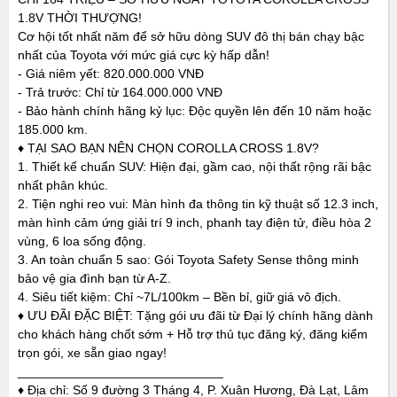
1.8V THỜI THƯỢNG!
Cơ hội tốt nhất năm để sở hữu dòng SUV đô thị bán chạy bậc
nhất của Toyota với mức giá cực kỳ hấp dẫn!
- Giá niêm yết: 820.000.000 VNĐ
- Trả trước: Chỉ từ 164.000.000 VNĐ
- Bảo hành chính hãng kỷ lục: Độc quyền lên đến 10 năm hoặc
185.000 km.
♦ TẠI SAO BẠN NÊN CHỌN COROLLA CROSS 1.8V?
1. Thiết kế chuẩn SUV: Hiện đại, gầm cao, nội thất rộng rãi bậc
nhất phân khúc.
2. Tiện nghi reo vui: Màn hình đa thông tin kỹ thuật số 12.3 inch,
màn hình cảm ứng giải trí 9 inch, phanh tay điện tử, điều hòa 2
vùng, 6 loa sống động.
3. An toàn chuẩn 5 sao: Gói Toyota Safety Sense thông minh
bảo vệ gia đình bạn từ A-Z.
4. Siêu tiết kiệm: Chỉ ~7L/100km – Bền bỉ, giữ giá vô địch.
♦ ƯU ĐÃI ĐẶC BIỆT: Tặng gói ưu đãi từ Đại lý chính hãng dành
cho khách hàng chốt sớm + Hỗ trợ thủ tục đăng ký, đăng kiểm
trọn gói, xe sẵn giao ngay!
_____________________________
♦ Địa chỉ: Số 9 đường 3 Tháng 4, P. Xuân Hương, Đà Lạt, Lâm