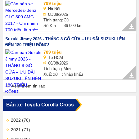
799 triệu
Hà Nội
08/08/2026
Tình trạng
Cũ
Số Km
86.000 km
Suzuki Jimny 2026 - THÁNG 8 GÕ CỬA – ƯU ĐÃI SUZUKI LÊN
ĐẾN 180 TRIỆU ĐỒNG!
789 triệu
Tp.HCM
06/08/2026
Tình trạng
Mới
Xuất xứ
Nhập khẩu
Xem thêm tin rao
Bán xe Toyota Corolla Cross
2022
(78)
2021
(71)