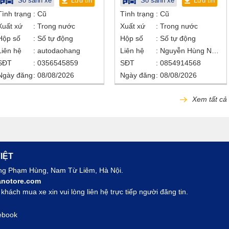
So sánh xe
Lưu tin
So sánh xe
Lưu tin
Tình trạng
Cũ
Tình trạng
Cũ
Xuất xứ
Trong nước
Xuất xứ
Trong nước
Hộp số
Số tự động
Hộp số
Số tự động
Liên hệ
autodaohang
Liên hệ
Nguyễn Hùng Nhân
SĐT
0356545859
SĐT
0854914568
Ngày đăng
08/08/2026
Ngày đăng
08/08/2026
Xem tất cả
IỆT
ờng Phạm Hùng, Nam Từ Liêm, Hà Nội.
notore.com
hách mua xe xin vui lòng liên hệ trực tiếp người đăng tin.
ebook