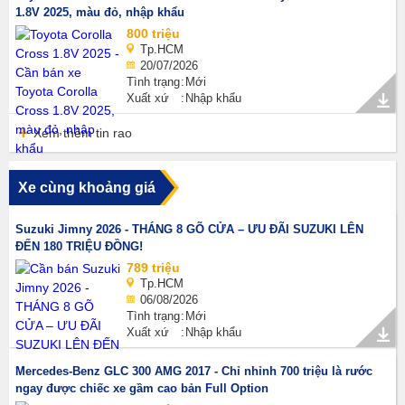
1.8V 2025, màu đỏ, nhập khẩu
800 triệu
Tp.HCM
20/07/2026
Tình trạng
Mới
Xuất xứ
Nhập khẩu
Xem thêm tin rao
Xe cùng khoảng giá
Suzuki Jimny 2026 - THÁNG 8 GÕ CỬA – ƯU ĐÃI SUZUKI LÊN
ĐẾN 180 TRIỆU ĐỒNG!
789 triệu
Tp.HCM
06/08/2026
Tình trạng
Mới
Xuất xứ
Nhập khẩu
Mercedes-Benz GLC 300 AMG 2017 - Chỉ nhỉnh 700 triệu là rước
ngay được chiếc xe gầm cao bản Full Option