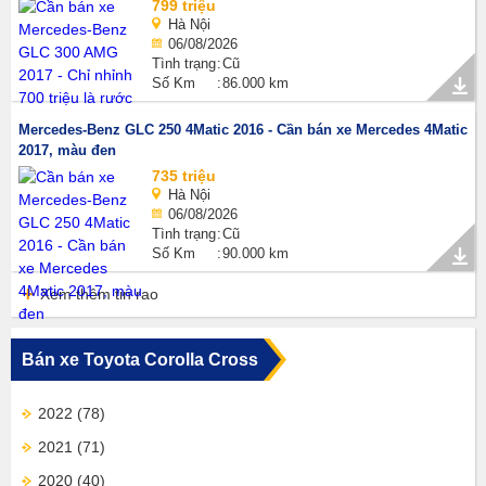
799 triệu
Hà Nội
06/08/2026
Tình trạng
Cũ
Số Km
86.000 km
Mercedes-Benz GLC 250 4Matic 2016 - Cần bán xe Mercedes 4Matic
2017, màu đen
735 triệu
Hà Nội
06/08/2026
Tình trạng
Cũ
Số Km
90.000 km
Xem thêm tin rao
Bán xe Toyota Corolla Cross
2022
(78)
2021
(71)
2020
(40)