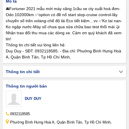
Mô tả
🚘Fortuner 2021 mẫu mới máy xăng 1cầu xe cty xuất hoá đơn-
Odo:102000km ✅option có đề nổ start stop-cruise control-lãy
chuyển số trên volang-chế độ lái Eco tiết kiệm…vv ✅Ko tai nạn-
Ko ngập nước-Máy số chưa qua sửa chữa bao test thổi mái 🤝
Nhận trao đổi thu mua các dòng xe. Cảm ơn quý khách đã xem
tin!
Thông tin chi tiết vui lòng liên hệ:
Duy Duy - SĐT: 0932118585: - Địa chỉ: Phường Bình Hưng Hoà
A, Quận Bình Tân, Tp Hồ Chí Minh,
Thông tin chi tiết
Thông tin người bán
DUY DUY
0932118585
Phường Bình Hưng Hoà A, Quận Bình Tân, Tp Hồ Chí Minh,