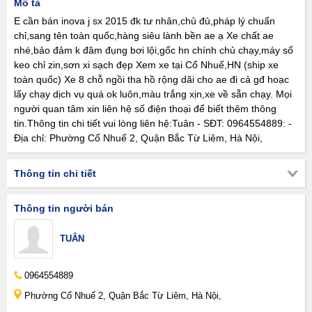
Mô tả
E cần bán inova j sx 2015 đk tư nhân,chủ đủ,pháp lý chuẩn
chỉ,sang tên toàn quốc,hàng siêu lành bền ae ạ Xe chất ae
nhé,bảo đảm k đâm đụng bơi lội,gốc hn chính chủ chạy,máy số
keo chỉ zin,sơn xi sạch đẹp Xem xe tại Cổ Nhuế,HN (ship xe
toàn quốc) Xe 8 chỗ ngồi tha hồ rộng dãi cho ae đi cả gđ hoạc
lấy chạy dịch vụ quá ok luôn,màu trắng xịn,xe về sẵn chạy. Mọi
người quan tâm xin liên hệ số điện thoại để biết thêm thông
tin.Thông tin chi tiết vui lòng liên hệ:Tuân - SĐT: 0964554889: -
Địa chỉ: Phường Cổ Nhuế 2, Quận Bắc Từ Liêm, Hà Nội,
Thông tin chi tiết
Thông tin người bán
TUÂN
0964554889
Phường Cổ Nhuế 2, Quận Bắc Từ Liêm, Hà Nội,