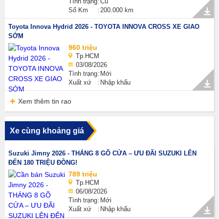
Tình trạng
Cũ
Số Km
200.000 km
Toyota Innova Hydrid 2026 - TOYOTA INNOVA CROSS XE GIAO
SỚM
960 triệu
Tp.HCM
03/08/2026
Tình trạng
Mới
Xuất xứ
Nhập khẩu
Xem thêm tin rao
Xe cùng khoảng giá
Suzuki Jimny 2026 - THÁNG 8 GÕ CỬA – ƯU ĐÃI SUZUKI LÊN
ĐẾN 180 TRIỆU ĐỒNG!
789 triệu
Tp.HCM
06/08/2026
Tình trạng
Mới
Xuất xứ
Nhập khẩu