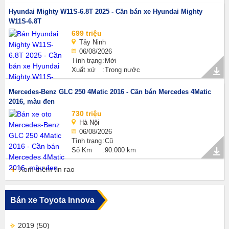
Hyundai Mighty W11S-6.8T 2025 - Cần bán xe Hyundai Mighty
W11S-6.8T
699 triệu
Tây Ninh
06/08/2026
Tình trạng
Mới
Xuất xứ
Trong nước
Mercedes-Benz GLC 250 4Matic 2016 - Cần bán Mercedes 4Matic
2016, màu đen
730 triệu
Hà Nội
06/08/2026
Tình trạng
Cũ
Số Km
90.000 km
Xem thêm tin rao
Bán xe Toyota Innova
2019
(50)