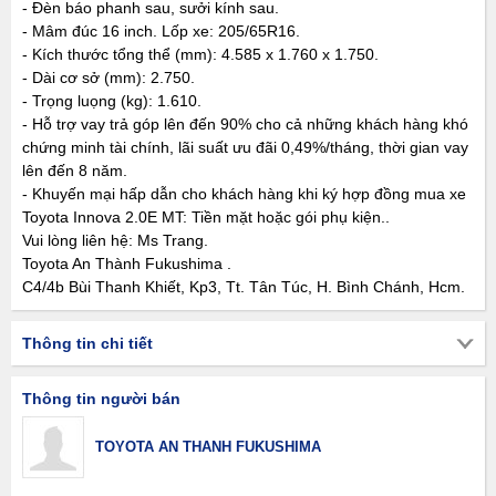
- Đèn báo phanh sau, sưởi kính sau.
- Mâm đúc 16 inch. Lốp xe: 205/65R16.
- Kích thước tổng thể (mm): 4.585 x 1.760 x 1.750.
- Dài cơ sở (mm): 2.750.
- Trọng luọng (kg): 1.610.
- Hỗ trợ vay trả góp lên đến 90% cho cả những khách hàng khó
chứng minh tài chính, lãi suất ưu đãi 0,49%/tháng, thời gian vay
lên đến 8 năm.
- Khuyến mại hấp dẫn cho khách hàng khi ký hợp đồng mua xe
Toyota Innova 2.0E MT: Tiền mặt hoặc gói phụ kiện..
Vui lòng liên hệ: Ms Trang.
Toyota An Thành Fukushima .
C4/4b Bùi Thanh Khiết, Kp3, Tt. Tân Túc, H. Bình Chánh, Hcm.
Thông tin chi tiết
Thông tin người bán
TOYOTA AN THANH FUKUSHIMA