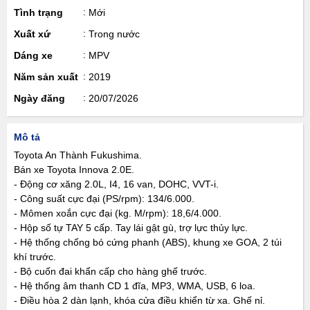
Tình trạng
Mới
Xuất xứ
Trong nước
Dáng xe
MPV
Năm sản xuất
2019
Ngày đăng
20/07/2026
Mô tả
Toyota An Thành Fukushima.
Bán xe Toyota Innova 2.0E.
- Động cơ xăng 2.0L, I4, 16 van, DOHC, VVT-i.
- Công suất cực đại (PS/rpm): 134/6.000.
- Mômen xoắn cực đại (kg. M/rpm): 18,6/4.000.
- Hộp số tự TAY 5 cấp. Tay lái gật gù, trợ lực thủy lực.
- Hệ thống chống bó cứng phanh (ABS), khung xe GOA, 2 túi
khí trước.
- Bộ cuốn đai khẩn cấp cho hàng ghế trước.
- Hệ thống âm thanh CD 1 đĩa, MP3, WMA, USB, 6 loa.
- Điều hòa 2 dàn lạnh, khóa cửa điều khiển từ xa. Ghế nỉ.