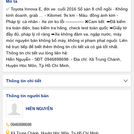
Mô tả
✅ Toyota Innova E, đời xe: cuối 2016 Số sàn 8 chỗ ngồi - Không
kinh doanh, grab … - Kilomet: 9v km - Màu: đồng ánh kim -
Pháp lý: cá nhân - Xe zin ko lỗi ————- ❌Cam kết: ➡Đã kiểm
tra toàn diện, bao kiểm tra hãng, check test toàn quốc ➡Giấy tờ
đầy đủ, pháp lý rõ ràng ➡Xe không đâm va, ngập nước, máy
móc nguyên bản không bổ máy, không vi phạm phạt nguội. Liên
hệ trực tiếp để biết thêm thông tin chi tiết và có giá tốt nhất.
Thông tin chi tiết vui lòng liên hệ:
Hiền Nguyễn - SĐT: 0946898698: - Địa chỉ: Xã Trung Chánh,
Huyện Hóc Môn, Tp Hồ Chí Minh,
Thông tin chi tiết
Thông tin người bán
HIỀN NGUYỄN
0946898698
Xã Trung Chánh, Huyện Hóc Môn, Tp Hồ Chí Minh,