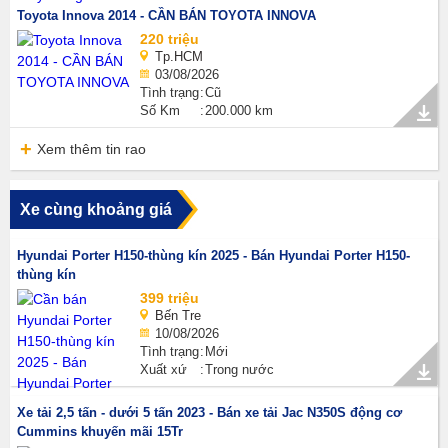
Toyota Innova 2014 - CẦN BÁN TOYOTA INNOVA
220 triệu
Tp.HCM
03/08/2026
Tình trạng
Cũ
Số Km
200.000 km
Xem thêm tin rao
Xe cùng khoảng giá
Hyundai Porter H150-thùng kín 2025 - Bán Hyundai Porter H150-
thùng kín
399 triệu
Bến Tre
10/08/2026
Tình trạng
Mới
Xuất xứ
Trong nước
Xe tải 2,5 tấn - dưới 5 tấn 2023 - Bán xe tải Jac N350S động cơ
Cummins khuyến mãi 15Tr