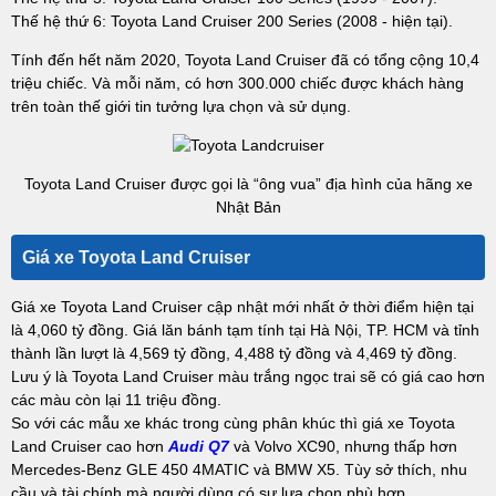
Thế hệ thứ 6: Toyota Land Cruiser 200 Series (2008 - hiện tại).
Tính đến hết năm 2020, Toyota Land Cruiser đã có tổng cộng 10,4
triệu chiếc. Và mỗi năm, có hơn 300.000 chiếc được khách hàng
trên toàn thế giới tin tưởng lựa chọn và sử dụng.
Toyota Land Cruiser được gọi là “ông vua” địa hình của hãng xe
Nhật Bản
Giá xe Toyota Land Cruiser
Giá xe Toyota Land Cruiser cập nhật mới nhất ở thời điểm hiện tại
là 4,060 tỷ đồng. Giá lăn bánh tạm tính tại Hà Nội, TP. HCM và tỉnh
thành lần lượt là 4,569 tỷ đồng, 4,488 tỷ đồng và 4,469 tỷ đồng.
Lưu ý là Toyota Land Cruiser màu trắng ngọc trai sẽ có giá cao hơn
các màu còn lại 11 triệu đồng.
So với các mẫu xe khác trong cùng phân khúc thì giá xe Toyota
Land Cruiser cao hơn
Audi Q7
và Volvo XC90, nhưng thấp hơn
Mercedes-Benz GLE 450 4MATIC và BMW X5. Tùy sở thích, nhu
cầu và tài chính mà người dùng có sự lựa chọn phù hợp.