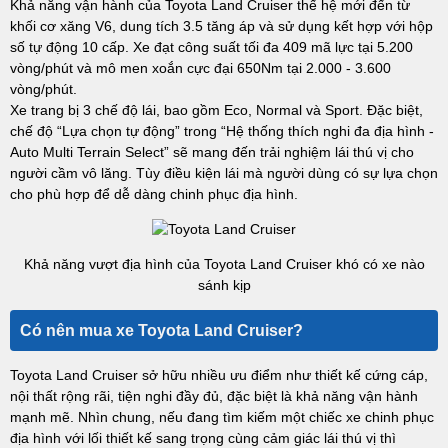
Khả năng vận hành của Toyota Land Cruiser thế hệ mới đến từ
khối cơ xăng V6, dung tích 3.5 tăng áp và sử dụng kết hợp với hộp
số tự động 10 cấp. Xe đạt công suất tối đa 409 mã lực tại 5.200
vòng/phút và mô men xoắn cực đại 650Nm tại 2.000 - 3.600
vòng/phút.
Xe trang bị 3 chế độ lái, bao gồm Eco, Normal và Sport. Đặc biệt,
chế độ “Lựa chọn tự động” trong “Hệ thống thích nghi đa địa hình -
Auto Multi Terrain Select” sẽ mang đến trải nghiệm lái thú vị cho
người cầm vô lăng. Tùy điều kiện lái mà người dùng có sự lựa chọn
cho phù hợp để dễ dàng chinh phục địa hình.
Khả năng vượt địa hình của Toyota Land Cruiser khó có xe nào
sánh kịp
Có nên mua xe Toyota Land Cruiser?
Toyota Land Cruiser sở hữu nhiều ưu điểm như thiết kế cứng cáp,
nội thất rộng rãi, tiện nghi đầy đủ, đặc biệt là khả năng vận hành
mạnh mẽ. Nhìn chung, nếu đang tìm kiếm một chiếc xe chinh phục
địa hình với lối thiết kế sang trọng cùng cảm giác lái thú vị thì