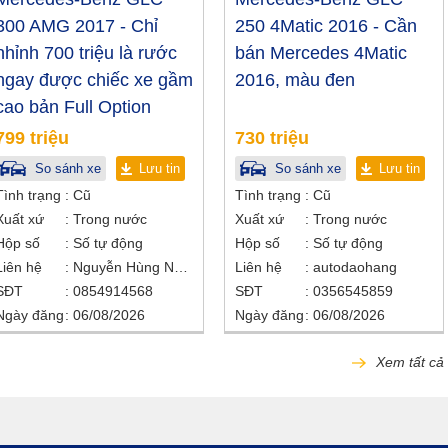
300 AMG 2017 - Chỉ
250 4Matic 2016 - Cần
nhỉnh 700 triệu là rước
bán Mercedes 4Matic
ngay được chiếc xe gầm
2016, màu đen
cao bản Full Option
799 triệu
730 triệu
So sánh xe
Lưu tin
So sánh xe
Lưu tin
Tình trạng
Cũ
Tình trạng
Cũ
Xuất xứ
Trong nước
Xuất xứ
Trong nước
Hộp số
Số tự động
Hộp số
Số tự động
Liên hệ
Nguyễn Hùng Nhân
Liên hệ
autodaohang
SĐT
0854914568
SĐT
0356545859
Ngày đăng
06/08/2026
Ngày đăng
06/08/2026
Xem tất cả