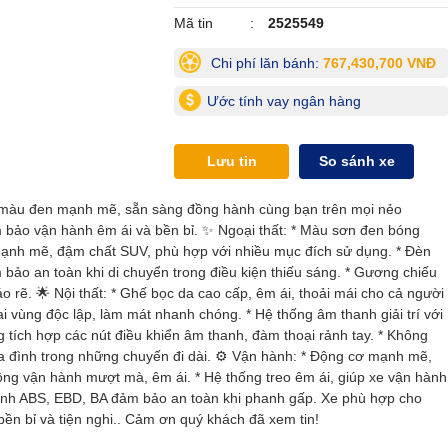
Mã tin
2525549
Chi phí lăn bánh:
767,430,700 VNĐ
Ước tính vay ngân hàng
Lưu tin
So sánh xe
 màu đen mạnh mẽ, sẵn sàng đồng hành cùng bạn trên mọi nẻo
bảo vận hành êm ái và bền bỉ. ✨ Ngoại thất: * Màu sơn đen bóng
kế mạnh mẽ, đậm chất SUV, phù hợp với nhiều mục đích sử dụng. * Đèn
ảo an toàn khi di chuyển trong điều kiện thiếu sáng. * Gương chiếu
o rẽ. 🌟 Nội thất: * Ghế bọc da cao cấp, êm ái, thoải mái cho cả người
ai vùng độc lập, làm mát nhanh chóng. * Hệ thống âm thanh giải trí với
g tích hợp các nút điều khiển âm thanh, đàm thoại rảnh tay. * Không
 gia đình trong những chuyến đi dài. ⚙️ Vận hành: * Động cơ mạnh mẽ,
ự động vận hành mượt mà, êm ái. * Hệ thống treo êm ái, giúp xe vận hành
phanh ABS, EBD, BA đảm bảo an toàn khi phanh gấp. Xe phù hợp cho
n bỉ và tiện nghi.. Cảm ơn quý khách đã xem tin!