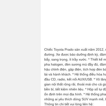
Chiếc Toyota Prado sản xuất năm 2012,
đường. Xe được bảo dưỡng định kỳ, đảm 
bẩy, sang trọng, ít trầy xước. * Thiết 
pha halogen, đèn sương mù đầy đủ, đảm b
hậu chỉnh điện, gập điện, tích hợp đèn bá
lái và hành khách. * Hệ thống điều hòa h
đầu CD, radio, kết nối AUX/USB. * Vô lăn
gian nội thất rộng rãi, thoải mái cho cả
bền bỉ, tiết kiệm nhiên liệu. * Hộp số t
ổn định trên mọi địa hình. * Hệ thống 
những ai yêu thích dòng SUV mạnh mẽ, bề
Thông tin chi tiết vui lòng liên hệ: