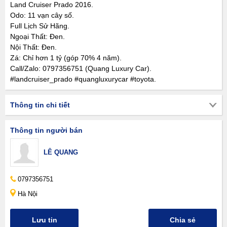
Land Cruiser Prado 2016.
Odo: 11 vạn cây số.
Full Lịch Sử Hãng.
Ngoại Thất: Đen.
Nội Thất: Đen.
Zá: Chỉ hơn 1 tỷ (góp 70% 4 năm).
Call/Zalo: 0797356751 (Quang Luxury Car).
#landcruiser_prado #quangluxurycar #toyota.
Thông tin chi tiết
Thông tin người bán
LÊ QUANG
0797356751
Hà Nội
Lưu tin
Chia sẻ