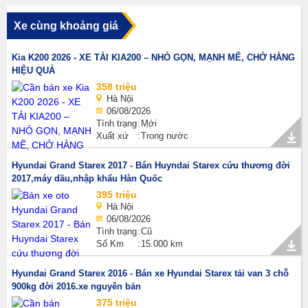
Xe cùng khoảng giá
Kia K200 2026 - XE TẢI KIA200 – NHỎ GỌN, MẠNH MẼ, CHỞ HÀNG
HIỆU QUẢ
358 triệu
Hà Nội
06/08/2026
Tình trạng
Mới
Xuất xứ
Trong nước
Hyundai Grand Starex 2017 - Bán Huyndai Starex cứu thương đời
2017,máy dầu,nhập khẩu Hàn Quốc
395 triệu
Hà Nội
06/08/2026
Tình trạng
Cũ
Số Km
15.000 km
Hyundai Grand Starex 2016 - Bán xe Hyundai Starex tải van 3 chỗ
900kg đời 2016.xe nguyên bản
375 triệu