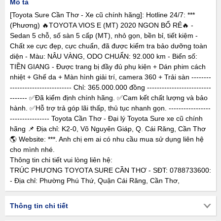
Mô tả
[Toyota Sure Cần Thơ - Xe cũ chính hãng]: Hotline 24/7: ***
(Phương) 🔥TOYOTA VIOS E (MT) 2020 NGON BỔ RẺ🔥 -
Sedan 5 chỗ, số sàn 5 cấp (MT), nhỏ gọn, bền bỉ, tiết kiệm -
Chất xe cực đẹp, cực chuẩn, đã được kiểm tra bảo dưỡng toàn
diện - Màu: NÂU VÀNG, ODO CHUẨN: 92.000 km - Biển số:
TIỀN GIANG - Được trang bị đầy đủ phụ kiện + Dán phim cách
nhiệt + Ghế da + Màn hình giải trí, camera 360 + Trải sàn --------
------------------------- Chỉ: 365.000.000 đồng --------------------------
------- ✅Đã kiểm định chính hãng. ✅Cam kết chất lượng và bảo
hành. ✅Hỗ trợ trả góp lãi thấp, thủ tục nhanh gọn. -----------------
---------------- Toyota Cần Thơ - Đại lý Toyota Sure xe cũ chính
hãng 📌 Địa chỉ: K2-0, Võ Nguyên Giáp, Q. Cái Răng, Cần Thơ
🌎 Website: ***. Anh chị em ai có nhu cầu mua sử dụng liên hệ
cho mình nhé.
Thông tin chi tiết vui lòng liên hệ:
TRÚC PHƯƠNG TOYOTA SURE CẦN THƠ - SĐT: 0788733600:
- Địa chỉ: Phường Phú Thứ, Quận Cái Răng, Cần Thơ,
Thông tin chi tiết