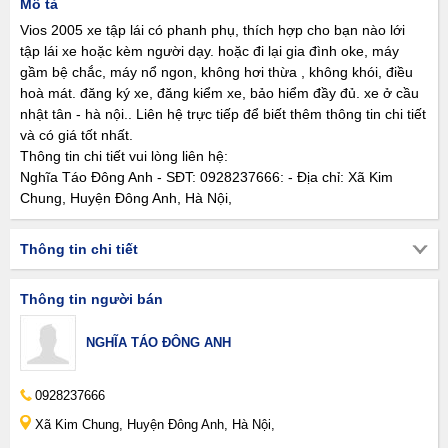
Mô tả
Vios 2005 xe tập lái có phanh phụ, thích hợp cho bạn nào lới
tập lái xe hoặc kèm người dạy. hoặc đi lại gia đình oke, máy
gầm bệ chắc, máy nổ ngon, không hơi thừa , không khói, điều
hoà mát. đăng ký xe, đăng kiểm xe, bảo hiểm đầy đủ. xe ở cầu
nhật tân - hà nội.. Liên hệ trực tiếp để biết thêm thông tin chi tiết
và có giá tốt nhất.
Thông tin chi tiết vui lòng liên hệ:
Nghĩa Táo Đông Anh - SĐT: 0928237666: - Địa chỉ: Xã Kim
Chung, Huyện Đông Anh, Hà Nội,
Thông tin chi tiết
Thông tin người bán
NGHĨA TÁO ĐÔNG ANH
0928237666
Xã Kim Chung, Huyện Đông Anh, Hà Nội,