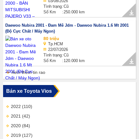
03/08/2026
Tình trạng
Cũ
Số Km
250.000 km
Daewoo Nubira 2001 - Đam Mê Jdm - Daewoo Nubira 1.6 Mt 2001
(Độ Cực Chất / Máy Ngon)
80 triệu
Tp.HCM
22/07/2026
Tình trạng
Cũ
Số Km
120.000 km
Xem thêm tin rao
Bán xe Toyota Vios
2022
(110)
2021
(42)
2020
(84)
2019
(127)