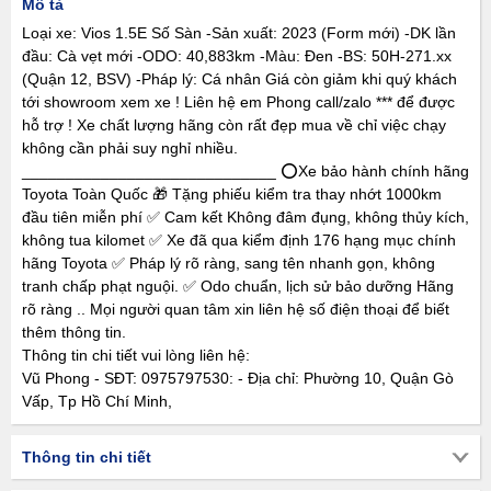
Mô tả
Loại xe: Vios 1.5E Số Sàn -Sản xuất: 2023 (Form mới) -DK lần
đầu: Cà vẹt mới -ODO: 40,883km -Màu: Đen -BS: 50H-271.xx
(Quận 12, BSV) -Pháp lý: Cá nhân Giá còn giảm khi quý khách
tới showroom xem xe ! Liên hệ em Phong call/zalo *** để được
hỗ trợ ! Xe chất lượng hãng còn rất đẹp mua về chỉ việc chạy
không cần phải suy nghỉ nhiều.
_____________________________ ⭕️Xe bảo hành chính hãng
Toyota Toàn Quốc 🎁 Tặng phiếu kiểm tra thay nhớt 1000km
đầu tiên miễn phí ✅ Cam kết Không đâm đụng, không thủy kích,
không tua kilomet ✅ Xe đã qua kiểm định 176 hạng mục chính
hãng Toyota ✅ Pháp lý rõ ràng, sang tên nhanh gọn, không
tranh chấp phạt nguội. ✅ Odo chuẩn, lịch sử bảo dưỡng Hãng
rõ ràng .. Mọi người quan tâm xin liên hệ số điện thoại để biết
thêm thông tin.
Thông tin chi tiết vui lòng liên hệ:
Vũ Phong - SĐT: 0975797530: - Địa chỉ: Phường 10, Quận Gò
Vấp, Tp Hồ Chí Minh,
Thông tin chi tiết