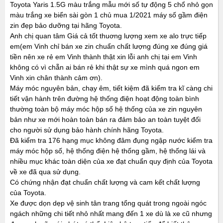
Toyota Yaris 1.5G màu trắng mẫu mới số tự động 5 chổ nhỏ gọn
màu trắng xe biển sài gòn 1 chủ mua 1/2021 máy số gầm điện
zin đẹp bảo dưỡng tại hãng Toyota.
Anh chị quan tâm Giá cả tốt thuơng lượng xem xe alo trực tiếp
em(em Vinh chỉ bán xe zin chuẩn chất lượng đúng xe đúng giá
tiền nên xe rẻ em Vinh thành thật xin lỗi anh chị tại em Vinh
không có vì chẵn ai bán rẻ khi thật sự xe mình quá ngon em
Vinh xin chân thành cảm ơn).
Máy móc nguyên bản, chạy êm, tiết kiệm đã kiểm tra kĩ càng chi
tiết vận hành trên đường hệ thống điện hoạt động toàn bình
thường toàn bộ máy móc hộp số hệ thống của xe zin nguyên
bản như xe mới hoàn toàn bán ra đảm bảo an toàn tuyệt đối
cho người sử dụng bảo hành chính hãng Toyota.
Đã kiểm tra 176 hạng mục không đâm đụng ngập nước kiểm tra
máy móc hộp số, hệ thống điện hệ thống gầm, hệ thống lái và
nhiều mục khác toàn diện của xe đạt chuẩn quy định của Toyota
về xe đã qua sử dụng.
Có chứng nhận đạt chuẩn chất lượng và cam kết chất lượng
của Toyota.
Xe được dọn dẹp vệ sinh tân trang tổng quát trong ngoài ngóc
ngách những chi tiết nhỏ nhất mang đến 1 xe dù là xe cũ nhưng