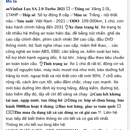
Mô tả
🚗𝐕𝐢𝐧𝐟𝐚𝐬𝐭 𝐋𝐮𝐱 𝐒𝐀 𝟐.𝟎 𝐓𝐮𝐫𝐛𝐨 𝟐𝟎𝟐𝟏 💥 ✅Đ𝐨̣̂𝐧𝐠 𝐜𝐨̛: Xăng 2.0L,
174HP ✅𝐇𝐨̣̂𝐩 𝐬𝐨̂́: Số tự động 8 cấp ✅𝐌𝐚̀𝐮 𝐱𝐞: Trắng - nội thất
nâu ✅𝐒𝐚̉𝐧 𝐱𝐮𝐚̂́𝐭: Việt Nam - 2021 ✅𝐎𝐃𝐎: 109.000km, 1 chủ, còn
bảo hành chính hãng đến 2031 👌𝐗𝐞 đ𝐮̛𝐨̛̣𝐜 𝐭𝐫𝐚𝐧𝐠 𝐛𝐢̣: Xe trang bị
rất nhiều hệ thống an toàn hiện đại, đề bằng nút nhấn, ghế da
cao cấp chỉnh điện, phim cách nhiệt 3M cao cấp, đầu DVD
thông minh, bộ Sub nghe nhạc cao cấp, mâm thể thao,... các
công nghệ an toàn ABS, EBD, cân bằng xe, kiểm soát lực kéo,
hỗ trợ khởi hành ngang dốc, 6 túi khí...hàng đầu theo tiêu chuẩn
an toàn toàn cầu. 👌𝐓𝐢̀𝐧𝐡 𝐭𝐫𝐚̣𝐧𝐠 𝐱𝐞: Xe 1 chủ đi rất kĩ, động cơ và
hộp số nguyên bản, máy móc mượt mà như mới, bảo dưỡng full
hãng từ mới, ngoại thất và nội thất còn rất mới 90%, 7 chỗ siêu
rộng rãi, cách âm cực tốt, siêu đầm chắc, chạy cực mạnh. Xe
mới bảo dưỡng lớn định kỳ trong hãng, đăng kiểm, đường bộ,
bảo hiểm đầy đủ, lấy về chỉ đổ xăng và chạy. 🤝𝐂𝐚𝐦 𝐤𝐞̂́𝐭 𝐤𝐡𝐨̂𝐧𝐠
𝐭𝐚𝐢 𝐧𝐚̣𝐧, 𝐧𝐠𝐚̣̂𝐩 𝐧𝐮̛𝐨̛́𝐜, 𝐭𝐮𝐚 đ𝐨̂̀𝐧𝐠 𝐡𝐨̂̀ 🤝Đ𝐨̣̂𝐧𝐠 𝐜𝐨̛, 𝐡𝐨̣̂𝐩 𝐬𝐨̂́ 𝐜𝐡𝐮̛𝐚 𝐛𝐮𝐧𝐠, 𝐛𝐚̉𝐨
𝐡𝐚̀𝐧𝐡 𝟓𝟎𝟎𝟎𝐤𝐦 𝐡𝐨𝐚̣̆𝐜 𝟔 𝐭𝐡𝐚́𝐧𝐠 🤝𝐁𝐚𝐨 𝐭𝐞𝐬𝐭 𝐡𝐚̃𝐧𝐠, 𝐠𝐢𝐚𝐨 𝐱𝐞 𝐭𝐨𝐚̀𝐧 𝐪𝐮𝐨̂́𝐜 💥
💥💥𝐓𝐡𝐮 𝐦𝐮𝐚 đ𝐚 𝐝𝐚̣𝐧𝐠 𝐭𝐚̂́𝐭 𝐜𝐚̉ 𝐜𝐚́𝐜 𝐝𝐨̀𝐧𝐠 𝐱𝐞 𝐜𝐮̃ 𝐠𝐢𝐚́ 𝐜𝐚𝐨 !!!. Liên hệ
trực tiếp để biết thêm thông tin chi tiết và có giá tốt nhất.
Thông tin chi tiết vui lòng liên hệ: