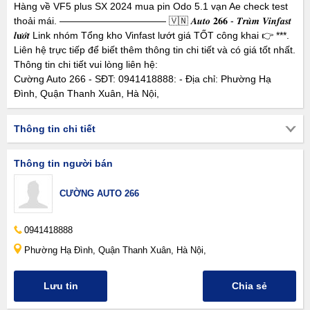
Hàng về VF5 plus SX 2024 mua pin Odo 5.1 vạn Ae check test
thoải mái. ——————————— 🇻🇳 𝑨𝒖𝒕𝒐 𝟐𝟔𝟔 - 𝑻𝒓𝒖̀𝒎 𝑽𝒊𝒏𝒇𝒂𝒔𝒕
𝒍𝐮̛𝒐̛́𝒕 Link nhóm Tổng kho Vinfast lướt giá TỐT công khai 👉 ***.
Liên hệ trực tiếp để biết thêm thông tin chi tiết và có giá tốt nhất.
Thông tin chi tiết vui lòng liên hệ:
Cường Auto 266 - SĐT: 0941418888: - Địa chỉ: Phường Hạ
Đình, Quận Thanh Xuân, Hà Nội,
Thông tin chi tiết
Thông tin người bán
CƯỜNG AUTO 266
0941418888
Phường Hạ Đình, Quận Thanh Xuân, Hà Nội,
Lưu tin
Chia sẻ