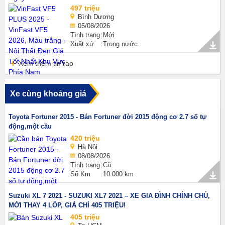
497 triệu
Bình Dương
05/08/2026
Tình trạng
Mới
Xuất xứ
Trong nước
Xem thêm tin rao
Xe cùng khoảng giá
Toyota Fortuner 2015 - Bán Fortuner đời 2015 động cơ 2.7 số tự
động,một cầu
420 triệu
Hà Nội
08/08/2026
Tình trạng
Cũ
Số Km
10.000 km
Suzuki XL 7 2021 - SUZUKI XL7 2021 – XE GIA ĐÌNH CHÍNH CHỦ,
MỚI THAY 4 LỐP, GIÁ CHỈ 405 TRIỆU!
405 triệu