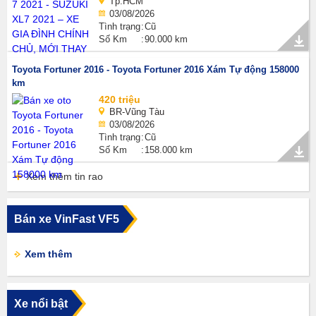
Tp.HCM
03/08/2026
Tình trạng
Cũ
Số Km
90.000 km
Toyota Fortuner 2016 - Toyota Fortuner 2016 Xám Tự động 158000
km
420 triệu
BR-Vũng Tàu
03/08/2026
Tình trạng
Cũ
Số Km
158.000 km
Xem thêm tin rao
Bán xe VinFast VF5
Xem thêm
Xe nổi bật