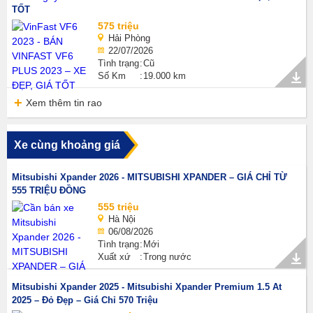
TỐT
575 triệu
Hải Phòng
22/07/2026
Tình trạng
Cũ
Số Km
19.000 km
Xem thêm tin rao
Xe cùng khoảng giá
Mitsubishi Xpander 2026 - MITSUBISHI XPANDER – GIÁ CHỈ TỪ
555 TRIỆU ĐỒNG
555 triệu
Hà Nội
06/08/2026
Tình trạng
Mới
Xuất xứ
Trong nước
Mitsubishi Xpander 2025 - Mitsubishi Xpander Premium 1.5 At
2025 – Đỏ Đẹp – Giá Chỉ 570 Triệu