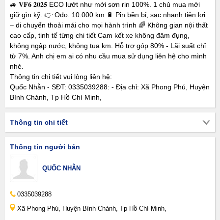
🚙 𝐕𝐅𝟔 𝟐𝟎𝟐𝟓 ECO lướt như mới sơn rin 100%. 1 chủ mua mới
giữ gìn kỹ. 👉 Odo: 10.000 km 🔋 Pin bền bỉ, sạc nhanh tiện lợi
– di chuyển thoải mái cho mọi hành trình 🌈 Không gian nội thất
cao cấp, tinh tế từng chi tiết Cam kết xe không đâm đụng,
không ngập nước, không tua km. Hỗ trợ góp 80% - Lãi suất chỉ
từ 7%. Anh chị em ai có nhu cầu mua sử dụng liên hệ cho mình
nhé.
Thông tin chi tiết vui lòng liên hệ:
Quốc Nhẫn - SĐT: 0335039288: - Địa chỉ: Xã Phong Phú, Huyện
Bình Chánh, Tp Hồ Chí Minh,
Thông tin chi tiết
Thông tin người bán
QUỐC NHẪN
0335039288
Xã Phong Phú, Huyện Bình Chánh, Tp Hồ Chí Minh,