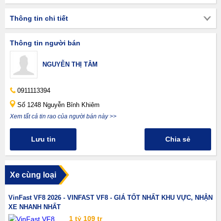
Thông tin chi tiết
Thông tin người bán
NGUYỄN THỊ TÂM
0911113394
Số 1248 Nguyễn Bỉnh Khiêm
Xem tất cả tin rao của người bán này >>
Lưu tin
Chia sẻ
Xe cùng loại
VinFast VF8 2026 - VINFAST VF8 - GIÁ TỐT NHẤT KHU VỰC, NHẬN
XE NHANH NHẤT
1 tỷ 109 tr