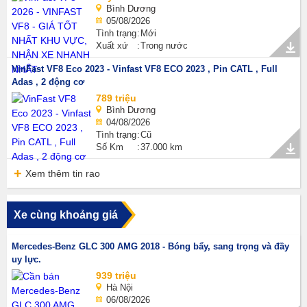
Bình Dương
05/08/2026
Tình trạng
Mới
Xuất xứ
Trong nước
VinFast VF8 Eco 2023 - Vinfast VF8 ECO 2023 , Pin CATL , Full
Adas , 2 động cơ
789 triệu
Bình Dương
04/08/2026
Tình trạng
Cũ
Số Km
37.000 km
Xem thêm tin rao
Xe cùng khoảng giá
Mercedes-Benz GLC 300 AMG 2018 - Bóng bẩy, sang trọng và đầy
uy lực.
939 triệu
Hà Nội
06/08/2026