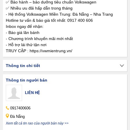
✅ Bảo hành – bảo dưỡng tiêu chuẩn Volkswagen
✅ Nhiều ưu đãi hấp dẫn trong tháng
- Hệ thống Volkswagen Miền Trung: Đà Nẵng – Nha Trang
Hotline tư vấn & báo giá tốt nhất: 0917 400 606
Inbox ngay để nhận:
- Báo giá lăn bánh
- Chương trình khuyến mãi mới nhất
- Hỗ trợ lái thử tận nơi
TRUY CẬP : https://vwmientrung.vn/
Thông tin chi tiết
Thông tin người bán
LIÊN HỆ
0917400606
Đà Nẵng
Xem tất cả tin rao của người bán này >>