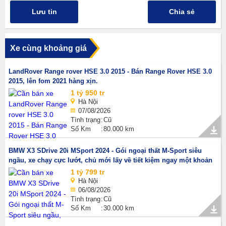
Lưu tin
Chia sẻ
Xe cùng khoảng giá
LandRover Range rover HSE 3.0 2015 - Bán Range Rover HSE 3.0
2015, lên fom 2021 hàng xịn.
1 tỷ 950 tr
Hà Nội
07/08/2026
Tình trạng
Cũ
Số Km
80.000 km
BMW X3 SDrive 20i MSport 2024 - Gói ngoại thất M-Sport siêu
ngầu, xe chạy cực lướt, chủ mới lấy về tiết kiệm ngay một khoản
1 tỷ 799 tr
Hà Nội
06/08/2026
Tình trạng
Cũ
Số Km
30.000 km