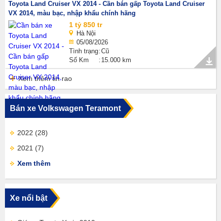
Toyota Land Cruiser VX 2014 - Cần bán gấp Toyota Land Cruiser
VX 2014, màu bạc, nhập khẩu chính hãng
1 tỷ 850 tr
Hà Nội
05/08/2026
Tình trạng
Cũ
Số Km
15.000 km
Xem thêm tin rao
Bán xe Volkswagen Teramont
2022
(28)
2021
(7)
Xem thêm
Xe nổi bật