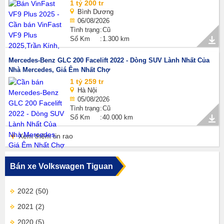
1 tỷ 200 tr
Bình Dương
06/08/2026
Tình trạng
Cũ
Số Km
1.300 km
Mercedes-Benz GLC 200 Facelift 2022 - Dòng SUV Lành Nhất Của
Nhà Mercedes, Giá Êm Nhất Chợ
1 tỷ 259 tr
Hà Nội
05/08/2026
Tình trạng
Cũ
Số Km
40.000 km
Xem thêm tin rao
Bán xe Volkswagen Tiguan
2022
(50)
2021
(2)
2020
(5)