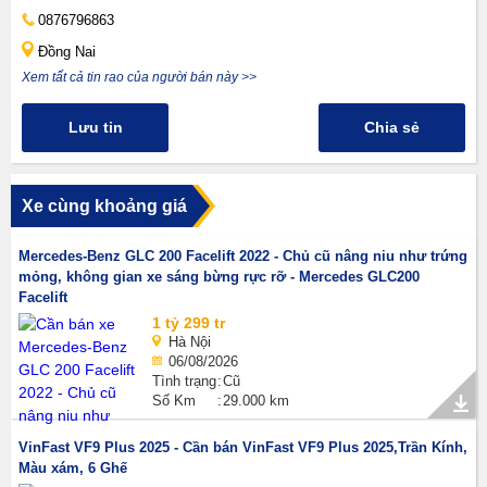
0876796863
Đồng Nai
Xem tất cả tin rao của người bán này >>
Lưu tin
Chia sẻ
Xe cùng khoảng giá
Mercedes-Benz GLC 200 Facelift 2022 - Chủ cũ nâng niu như trứng
mỏng, không gian xe sáng bừng rực rỡ - Mercedes GLC200
Facelift
1 tỷ 299 tr
Hà Nội
06/08/2026
Tình trạng
Cũ
Số Km
29.000 km
VinFast VF9 Plus 2025 - Cần bán VinFast VF9 Plus 2025,Trần Kính,
Màu xám, 6 Ghế