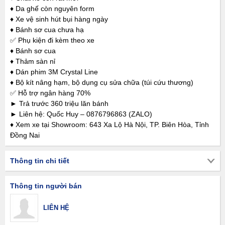
♦ Da ghế còn nguyên form
♦ Xe vệ sinh hút bụi hàng ngày
♦ Bánh sơ cua chưa hạ
✅ Phụ kiện đi kèm theo xe
♦ Bánh sơ cua
♦ Thảm sàn nỉ
♦ Dán phim 3M Crystal Line
♦ Bộ kít nâng hạm, bộ dụng cụ sửa chữa (túi cứu thương)
✅ Hỗ trợ ngân hàng 70%
► Trả trước 360 triệu lăn bánh
► Liên hệ: Quốc Huy – 0876796863 (ZALO)
♦ Xem xe tại Showroom: 643 Xa Lộ Hà Nội, TP. Biên Hòa, Tỉnh
Đồng Nai
Thông tin chi tiết
Thông tin người bán
LIÊN HỆ