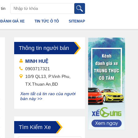
tin
ĐÁNH GIÁ XE
TIN TỨC Ô TÔ
SITEMAP
Thông tin người bán
MINH HUỆ
0903717321
10/9 QL13, P.Vinh Phu,
TX.Thuan An,BD
Xem tất cả tin rao của người
bán này >>
Tìm Kiếm Xe