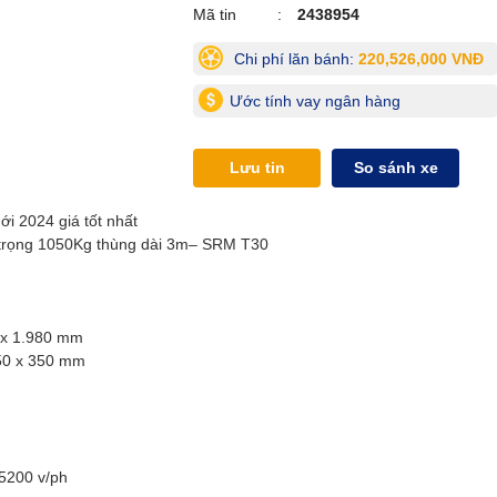
Mã tin
2438954
Chi phí lăn bánh:
220,526,000 VNĐ
Ước tính vay ngân hàng
Lưu tin
So sánh xe
i 2024 giá tốt nhất
i trọng 1050Kg thùng dài 3m– SRM T30
0 x 1.980 mm
650 x 350 mm
 5200 v/ph