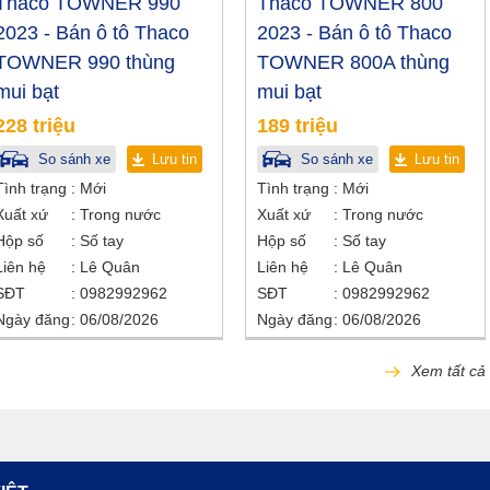
Thaco TOWNER 990
Thaco TOWNER 800
2023 - Bán ô tô Thaco
2023 - Bán ô tô Thaco
TOWNER 990 thùng
TOWNER 800A thùng
mui bạt
mui bạt
228 triệu
189 triệu
So sánh xe
Lưu tin
So sánh xe
Lưu tin
Tình trạng
Mới
Tình trạng
Mới
Xuất xứ
Trong nước
Xuất xứ
Trong nước
Hộp số
Số tay
Hộp số
Số tay
Liên hệ
Lê Quân
Liên hệ
Lê Quân
SĐT
0982992962
SĐT
0982992962
Ngày đăng
06/08/2026
Ngày đăng
06/08/2026
Xem tất cả