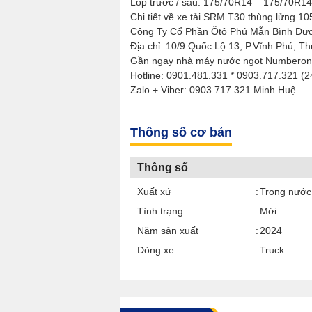
Lốp trước / sau: 175/70R14 – 175/70R14
Chi tiết về xe tải SRM T30 thùng lửng 105
Công Ty Cổ Phần Ôtô Phú Mẫn Bình Dư
Địa chỉ: 10/9 Quốc Lộ 13, P.Vĩnh Phú, T
Gần ngay nhà máy nước ngọt Numberone
Hotline: 0901.481.331 * 0903.717.321 (2
Zalo + Viber: 0903.717.321 Minh Huệ
Thông số cơ bản
Thông số
Xuất xứ
Trong nước
Tình trạng
Mới
Năm sản xuất
2024
Dòng xe
Truck