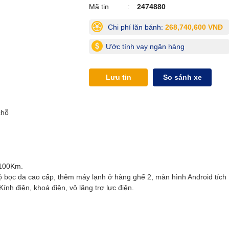
Mã tin
2474880
Chi phí lăn bánh:
268,740,600 VNĐ
Ước tính vay ngân hàng
Lưu tin
So sánh xe
chỗ
/100Km.
bộ bọc da cao cấp, thêm máy lạnh ở hàng ghế 2, màn hình Android tích
h điện, khoá điện, vô lăng trợ lực điện.
.