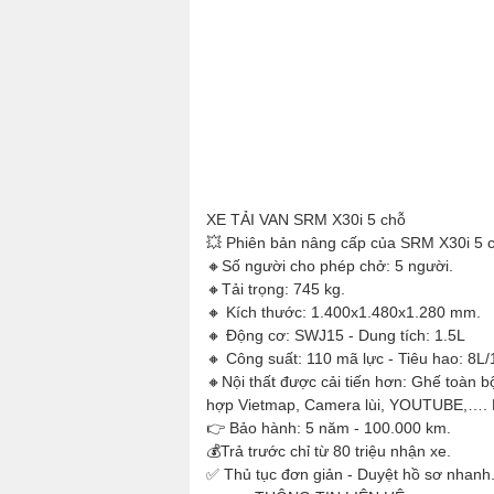
XE TẢI VAN SRM X30i 5 chỗ
💥 Phiên bản nâng cấp của SRM X30i 5 
🔸Số người cho phép chở: 5 người.
🔸Tải trọng: 745 kg.
🔸 Kích thước: 1.400x1.480x1.280 mm.
🔸 Động cơ: SWJ15 - Dung tích: 1.5L
🔸 Công suất: 110 mã lực - Tiêu hao: 8L
🔸Nội thất được cải tiến hơn: Ghế toàn 
hợp Vietmap, Camera lùi, YOUTUBE,…. Kín
👉 Bảo hành: 5 năm - 100.000 km.
💰Trả trước chỉ từ 80 triệu nhận xe.
✅ Thủ tục đơn giản - Duyệt hồ sơ nhanh