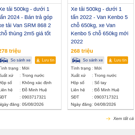
Xe tải 500kg - dưới 1
Xe tải 500kg - dưới 1
tấn 2024 - Bán trả góp
tấn 2022 - Van Kenbo 5
xe tải Van SRM 868 2
chỗ 650kg, xe Van
chỗ thùng 2m5 giá tốt
Kenbo 5 chỗ 650kg mới
2022
278 triệu
268 triệu
So sánh xe
Lưu tin
So sánh xe
Lưu tin
Tình trạng
Mới
Tình trạng
Mới
Xuất xứ
Trong nước
Xuất xứ
Trong nước
Hộp số
Không xác định
Hộp số
Số tay
Liên hệ
Đỗ Minh Huệ
Liên hệ
Đỗ Minh Huệ
SĐT
0903717321
SĐT
0903717321
Ngày đăng
05/08/2026
Ngày đăng
04/08/2026
Xem tất cả