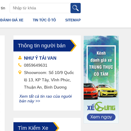
tin
ĐÁNH GIÁ XE
TIN TỨC Ô TÔ
SITEMAP
Thông tin người bán
NHƯ Ý TẢI VAN
0859649631
Shoowroom: Số 10/9 Quốc
lộ 13, KP Tây, Vĩnh Phúc,
Thuận An, Bình Dương
Xem tất cả tin rao của người
bán này >>
Tìm Kiếm Xe