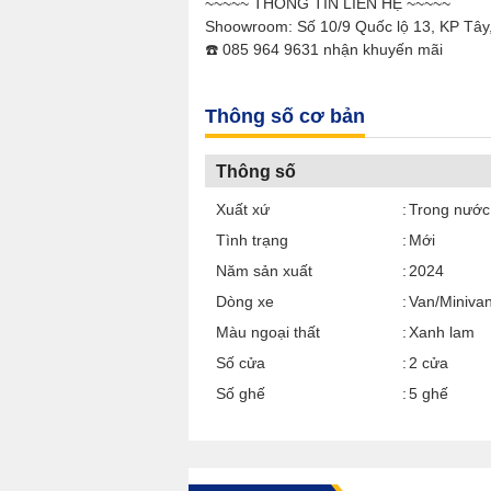
~~~~~ THÔNG TIN LIÊN HỆ ~~~~~
Shoowroom: Số 10/9 Quốc lộ 13, KP Tây
☎️ 085 964 9631 nhận khuyến mãi
Thông số cơ bản
Thông số
Xuất xứ
Trong nước
Tình trạng
Mới
Năm sản xuất
2024
Dòng xe
Van/Miniva
Màu ngoại thất
Xanh lam
Số cửa
2 cửa
Số ghế
5 ghế