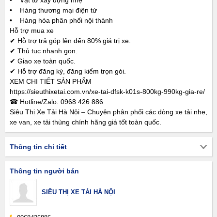
• Vật tư xây dựng nhẹ
• Hàng thương mại điện tử
• Hàng hóa phân phối nội thành
Hỗ trợ mua xe
✔ Hỗ trợ trả góp lên đến 80% giá trị xe.
✔ Thủ tục nhanh gọn.
✔ Giao xe toàn quốc.
✔ Hỗ trợ đăng ký, đăng kiểm trọn gói.
XEM CHI TIẾT SẢN PHẨM
https://sieuthixetai.com.vn/xe-tai-dfsk-k01s-800kg-990kg-gia-re/
☎ Hotline/Zalo: 0968 426 886
Siêu Thị Xe Tải Hà Nội – Chuyên phân phối các dòng xe tải nhẹ,
xe van, xe tải thùng chính hãng giá tốt toàn quốc.
Thông tin chi tiết
Thông tin người bán
SIÊU THỊ XE TẢI HÀ NỘI