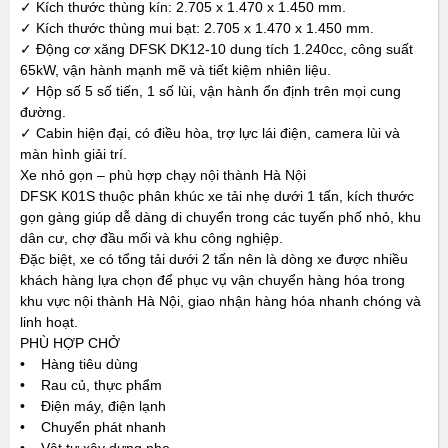
✓ Kích thước thùng kín: 2.705 x 1.470 x 1.450 mm.
✓ Kích thước thùng mui bạt: 2.705 x 1.470 x 1.450 mm.
✓ Động cơ xăng DFSK DK12-10 dung tích 1.240cc, công suất
65kW, vận hành mạnh mẽ và tiết kiệm nhiên liệu.
✓ Hộp số 5 số tiến, 1 số lùi, vận hành ổn định trên mọi cung
đường.
✓ Cabin hiện đại, có điều hòa, trợ lực lái điện, camera lùi và
màn hình giải trí.
Xe nhỏ gọn – phù hợp chạy nội thành Hà Nội
DFSK K01S thuộc phân khúc xe tải nhẹ dưới 1 tấn, kích thước
gọn gàng giúp dễ dàng di chuyển trong các tuyến phố nhỏ, khu
dân cư, chợ đầu mối và khu công nghiệp.
Đặc biệt, xe có tổng tải dưới 2 tấn nên là dòng xe được nhiều
khách hàng lựa chọn để phục vụ vận chuyển hàng hóa trong
khu vực nội thành Hà Nội, giao nhận hàng hóa nhanh chóng và
linh hoạt.
PHÙ HỢP CHỞ
• Hàng tiêu dùng
• Rau củ, thực phẩm
• Điện máy, điện lạnh
• Chuyển phát nhanh