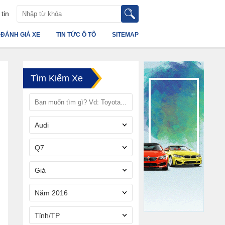
tin
ĐÁNH GIÁ XE
TIN TỨC Ô TÔ
SITEMAP
Tìm Kiếm Xe
Audi
Q7
Giá
Năm 2016
Tỉnh/TP