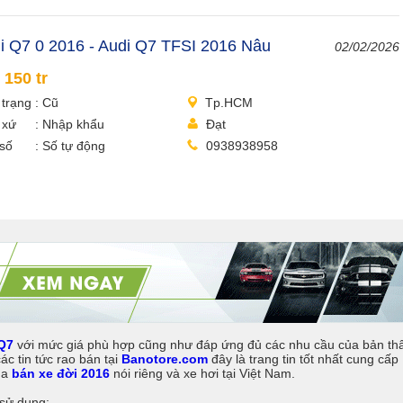
i Q7 0 2016 - Audi Q7 TFSI 2016 Nâu
02/02/2026
 150 tr
 trạng
Cũ
Tp.HCM
 xứ
Nhập khẩu
Đạt
số
Số tự động
0938938958
Q7
với mức giá phù hợp cũng như đáp ứng đủ các nhu cầu của bản th
c tin tức rao bán tại
Banotore.com
đây là trang tin tốt nhất cung cấp
ua
bán xe đời 2016
nói riêng và xe hơi tại Việt Nam.
 sử dụng: