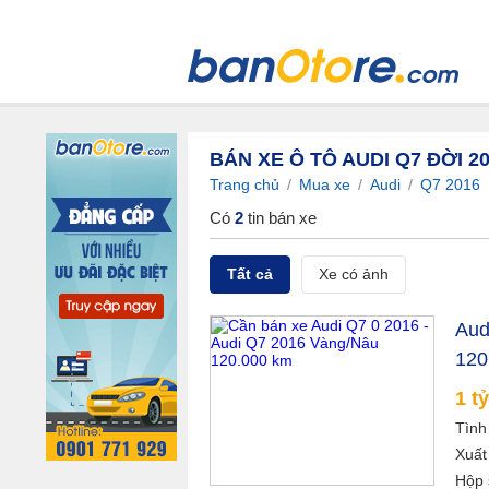
BÁN XE Ô TÔ AUDI Q7 ĐỜI 
Trang chủ
/
Mua xe
/
Audi
/
Q7 2016
Có
2
tin bán xe
Tất cả
Xe có ảnh
Aud
120
1 tỷ
Tình
Xuất
Hộp 