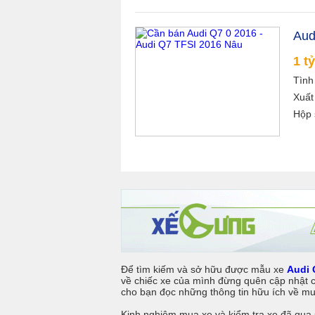
Aud
1 tỷ
Tình
Xuất
Hộp 
Để tìm kiếm và sở hữu được mẫu xe
Audi 
về chiếc xe của mình đừng quên cập nhật cá
cho bạn đọc những thông tin hữu ích về m
Kinh nghiệm mua xe và kiểm tra xe đã qua