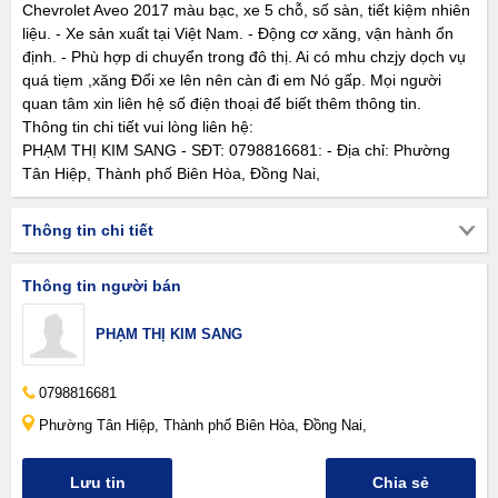
Chevrolet Aveo 2017 màu bạc, xe 5 chỗ, số sàn, tiết kiệm nhiên
liệu. - Xe sản xuất tại Việt Nam. - Động cơ xăng, vận hành ổn
định. - Phù hợp di chuyển trong đô thị. Ai có mhu chzjy dọch vụ
quá tiẹm ,xăng Đổi xe lên nên càn đi em Nó gấp. Mọi người
quan tâm xin liên hệ số điện thoại để biết thêm thông tin.
Thông tin chi tiết vui lòng liên hệ:
PHẠM THỊ KIM SANG - SĐT: 0798816681: - Địa chỉ: Phường
Tân Hiệp, Thành phố Biên Hòa, Đồng Nai,
Thông tin chi tiết
Thông tin người bán
PHẠM THỊ KIM SANG
0798816681
Phường Tân Hiệp, Thành phố Biên Hòa, Đồng Nai,
Lưu tin
Chia sẻ