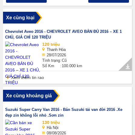
Xe cùng loại
Chevrolet Aveo 2016 - CHEVROLET AVEO BẢN ĐỦ 2016 – XE 1
CHỦ, GIÁ CHỈ 120 TRIỆU
120 triệu
Thanh Hóa
28/07/2026
Tình trạng
Cũ
Số Km
100.000 km
Xem thêm tin rao
Xe cùng khoảng giá
Suzuki Super Carry Van 2016 - Bán Suzuki tải van đời 2016 .Xe
đẹp zin không lỗi nhỏ .Sơn zin
130 triệu
Hà Nội
08/08/2026