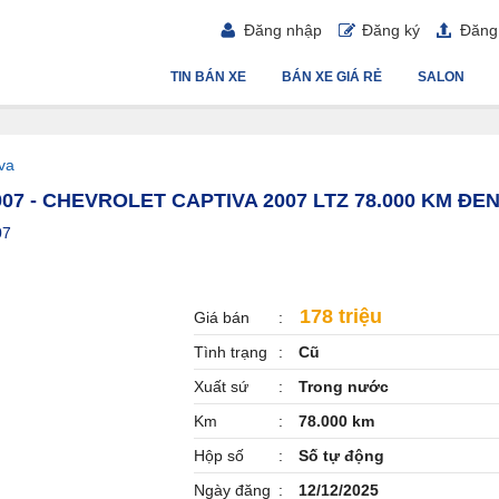
Đăng nhập
Đăng ký
Đăng 
TIN BÁN XE
BÁN XE GIÁ RẺ
SALON
va
07 - CHEVROLET CAPTIVA 2007 LTZ 78.000 KM ĐE
07
178 triệu
Giá bán
Tình trạng
Cũ
Xuất sứ
Trong nước
Km
78.000 km
Hộp số
Số tự động
Ngày đăng
12/12/2025