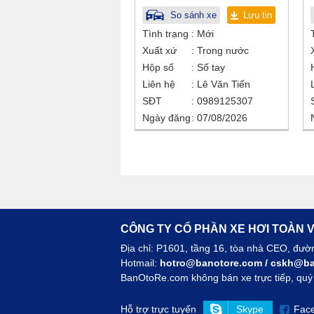
So sánh xe
Lưu tin
Tình trạng
Mới
Xuất xứ
Trong nước
Hộp số
Số tay
Liên hệ
Lê Văn Tiến
SĐT
0989125307
Ngày đăng
07/08/2026
CÔNG TY CỔ PHẦN XE HƠI TOÀN V
Địa chỉ: P1601, tầng 16, tòa nhà CEO, đư
Hotmail:
hotro@banotore.com
/
cskh@ba
BanOtoRe.com không bán xe trực tiếp, quý k
Hỗ trợ trực tuyến
Skype
Fac