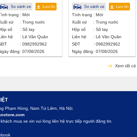
So sánh xe
Lưu tin
So sánh xe
Lưu tin
Tình trạng
Mới
Tình trạng
Mới
Xuất xứ
Trong nước
Xuất xứ
Trong nước
Hộp số
Số tay
Hộp số
Số tay
Liên hệ
Lê Văn Quân
Liên hệ
Lê Văn Quân
SĐT
0982992962
SĐT
0982992962
Ngày đăng
07/08/2026
Ngày đăng
07/08/2026
Xem tất cả
IỆT
ờng Phạm Hùng, Nam Từ Liêm, Hà Nội.
notore.com
hách mua xe xin vui lòng liên hệ trực tiếp người đăng tin.
ebook