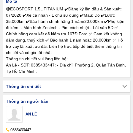
Mô tả
🔴ECOSPORT 1.5L TITANIUM ✔️Đăng ký lần đầu & Sản xuất:
07/2020 ✔️Xe cá nhân - 1 chủ sử dụng ✔️Màu: Đỏ ✔️Lướt:
35.000km ✔️Bảo hành chính hãng 1 năm/20.000km ✔️Phụ kiện
đi kèm: - Màn hình Zestech - Pim cách nhiệt - Lót sàn 5D ✅
Chính hãng cam kết đã kiểm tra 167Đ Ford ✅ Cam kết không
đâm đụng, thuỷ kích ✅ Bảo hành 1 năm hoặc 20.000km ✅ Hỗ
trợ vay lãi xuất ưu đãi. Liên hệ trực tiếp để biết thêm thông tin
chi tiết và có giá tốt nhất.
Thông tin chi tiết vui lòng liên hệ:
An Lê - SĐT: 0385433447: - Địa chỉ: Phường 2, Quận Tân Bình,
Tp Hồ Chí Minh,
Thông tin chi tiết
Thông tin người bán
AN LÊ
0385433447