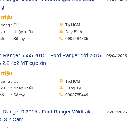
ng
 triệu
 trạng
Cũ
Tp.HCM
 xứ
Nhập khẩu
Duy Bình
số
Số tay
0909484835
d Ranger 5555 2015 - Ford Ranger đời 2015
03/04/2026
 2.2 4x2 MT cực zin
 triệu
 trạng
Cũ
Tp.HCM
 xứ
Nhập khẩu
Đặng Tý
số
Số tay
0908785449
d Ranger 0 2015 - Ford Ranger Wildtrak
25/03/2026
5 3.2 Cam