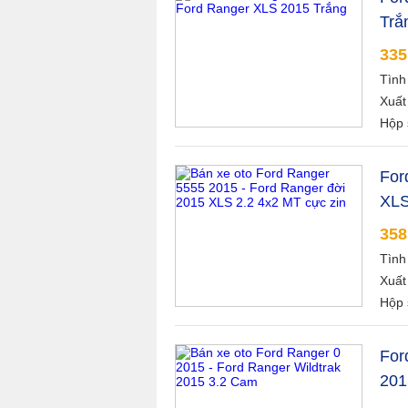
Trắ
335
Tình
Xuất
Hộp 
For
XLS
358
Tình
Xuất
Hộp 
For
201