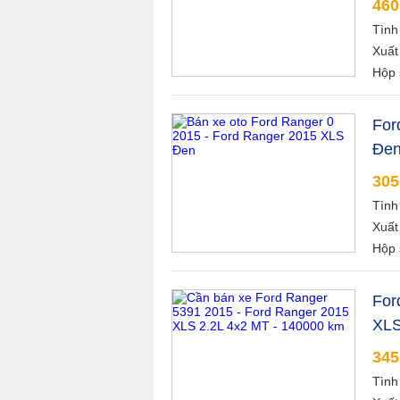
460
Tình
Xuất
Hộp 
For
Đe
305
Tình
Xuất
Hộp 
For
XLS
345
Tình