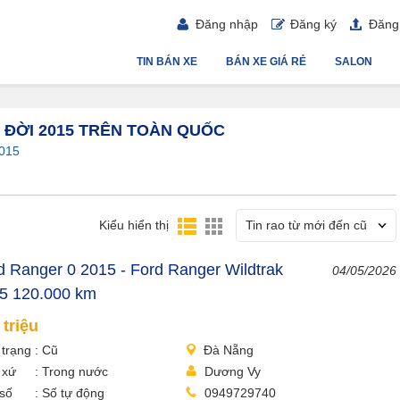
Đăng nhập
Đăng ký
Đăng 
TIN BÁN XE
BÁN XE GIÁ RẺ
SALON
 ĐỜI 2015 TRÊN TOÀN QUỐC
015
Kiểu hiển thị
Tin rao từ mới đến cũ
d Ranger 0 2015 - Ford Ranger Wildtrak
04/05/2026
5 120.000 km
 triệu
 trạng
Cũ
Đà Nẵng
 xứ
Trong nước
Dương Vy
số
Số tự động
0949729740