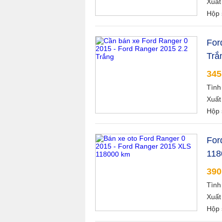
Xuất
Hộp 
For
Trắ
345
Tình
Xuất
Hộp 
For
118
390
Tình
Xuất
Hộp 