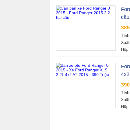
For
cầu
385
Tình
Xuất
Hộp 
For
4x2
390
Tình
Xuất
Hộp 