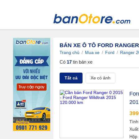
BÁN XE Ô TÔ FORD RANGER
Trang chủ
/
Mua xe
/
Ford
/
Ranger 2
Có
17
tin bán xe
Tất cả
Xe có ảnh
For
201
399
Tình
Xuất
Hộp 