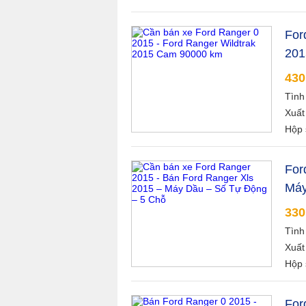
For
201
430
Tình
Xuất
Hộp 
For
Máy
330
Tình
Xuất
Hộp 
For