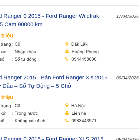
d Ranger 0 2015 - Ford Ranger Wildtrak
17/04/2026
5 Cam 90000 km
 triệu
 trạng
Cũ
Đắk Lắk
 xứ
Nhập khẩu
Hoàng Phong
số
Số tự động
0944498696
d Ranger 2015 - Bán Ford Ranger Xls 2015 –
09/04/2026
 Dầu – Số Tự Động – 5 Chỗ
 triệu
 trạng
Cũ
Hà Nội
 xứ
Trong nước
Liên hệ
số
Không xác định
0983443971
d Ranger 0 2015 - Ford Ranger XLS 2015
05/04/2026