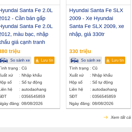
Hyundai Santa Fe 2.0L
Hyundai Santa Fe SLX
2012 - Cần bán gấp
2009 - Xe Hyundai
Hyundai Santa Fe 2.0L
Santa Fe SLX 2009, xe
2012, màu bạc, nhập
nhập, giá 330tr
khẩu giá cạnh tranh
380 triệu
330 triệu
So sánh xe
Lưu tin
So sánh xe
Lưu tin
Tình trạng
Cũ
Tình trạng
Cũ
Xuất xứ
Nhập khẩu
Xuất xứ
Nhập khẩu
Hộp số
Số tự động
Hộp số
Số tự động
Liên hệ
autodaohang
Liên hệ
autodaohang
SĐT
0356545859
SĐT
0356545859
Ngày đăng
08/08/2026
Ngày đăng
08/08/2026
Xem tất cả