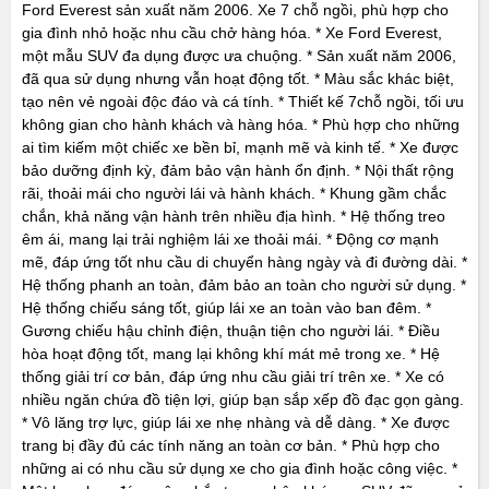
Ford Everest sản xuất năm 2006. Xe 7 chỗ ngồi, phù hợp cho
gia đình nhỏ hoặc nhu cầu chở hàng hóa. * Xe Ford Everest,
một mẫu SUV đa dụng được ưa chuộng. * Sản xuất năm 2006,
đã qua sử dụng nhưng vẫn hoạt động tốt. * Màu sắc khác biệt,
tạo nên vẻ ngoài độc đáo và cá tính. * Thiết kế 7chỗ ngồi, tối ưu
không gian cho hành khách và hàng hóa. * Phù hợp cho những
ai tìm kiếm một chiếc xe bền bỉ, mạnh mẽ và kinh tế. * Xe được
bảo dưỡng định kỳ, đảm bảo vận hành ổn định. * Nội thất rộng
rãi, thoải mái cho người lái và hành khách. * Khung gầm chắc
chắn, khả năng vận hành trên nhiều địa hình. * Hệ thống treo
êm ái, mang lại trải nghiệm lái xe thoải mái. * Động cơ mạnh
mẽ, đáp ứng tốt nhu cầu di chuyển hàng ngày và đi đường dài. *
Hệ thống phanh an toàn, đảm bảo an toàn cho người sử dụng. *
Hệ thống chiếu sáng tốt, giúp lái xe an toàn vào ban đêm. *
Gương chiếu hậu chỉnh điện, thuận tiện cho người lái. * Điều
hòa hoạt động tốt, mang lại không khí mát mẻ trong xe. * Hệ
thống giải trí cơ bản, đáp ứng nhu cầu giải trí trên xe. * Xe có
nhiều ngăn chứa đồ tiện lợi, giúp bạn sắp xếp đồ đạc gọn gàng.
* Vô lăng trợ lực, giúp lái xe nhẹ nhàng và dễ dàng. * Xe được
trang bị đầy đủ các tính năng an toàn cơ bản. * Phù hợp cho
những ai có nhu cầu sử dụng xe cho gia đình hoặc công việc. *