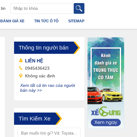
tin
ĐÁNH GIÁ XE
TIN TỨC Ô TÔ
SITEMAP
Thông tin người bán
LIÊN HỆ
0945436423
Không xác định
Xem tất cả tin rao của người
bán này >>
Tìm Kiếm Xe