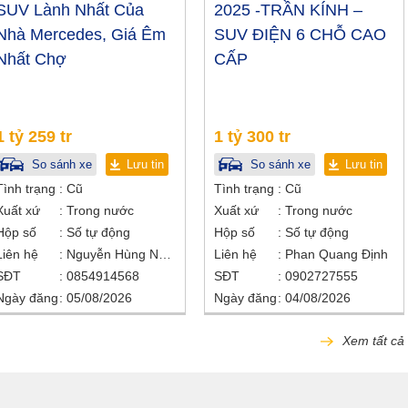
SUV Lành Nhất Của
2025 -TRẦN KÍNH –
Nhà Mercedes, Giá Êm
SUV ĐIỆN 6 CHỖ CAO
Nhất Chợ
CẤP
1 tỷ 259 tr
1 tỷ 300 tr
So sánh xe
Lưu tin
So sánh xe
Lưu tin
Tình trạng
Cũ
Tình trạng
Cũ
Xuất xứ
Trong nước
Xuất xứ
Trong nước
Hộp số
Số tự động
Hộp số
Số tự động
Liên hệ
Nguyễn Hùng Nhân
Liên hệ
Phan Quang Định
SĐT
0854914568
SĐT
0902727555
Ngày đăng
05/08/2026
Ngày đăng
04/08/2026
Xem tất cả