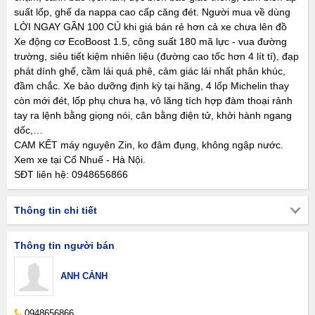
suất lốp, ghế da nappa cao cấp căng đét. Người mua về dùng
LỜI NGAY GẦN 100 CỦ khi giá bán rẻ hơn cả xe chưa lên đồ
Xe động cơ EcoBoost 1.5, công suất 180 mã lực - vua đường
trường, siêu tiết kiệm nhiên liệu (đường cao tốc hơn 4 lít tí), đạp
phát dính ghế, cầm lái quá phê, cảm giác lái nhất phân khúc,
đầm chắc. Xe bảo dưỡng định kỳ tại hãng, 4 lốp Michelin thay
còn mới đét, lốp phụ chưa hạ, vô lăng tích hợp đàm thoại rảnh
tay ra lệnh bằng giọng nói, cân bằng điện tử, khởi hành ngang
dốc,…
CAM KẾT máy nguyên Zin, ko đâm đụng, không ngập nước.
Xem xe tại Cổ Nhuế - Hà Nội.
SĐT liên hệ: 0948656866
Thông tin chi tiết
Thông tin người bán
ANH CẢNH
0948656866