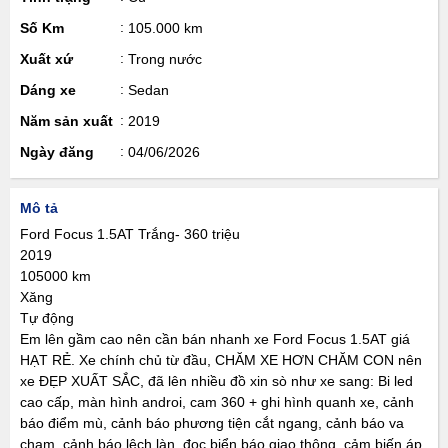
Số Km
105.000 km
Xuất xứ
Trong nước
Dáng xe
Sedan
Năm sản xuất
2019
Ngày đăng
04/06/2026
Mô tả
Ford Focus 1.5AT Trắng- 360 triệu
2019
105000 km
Xăng
Tự động
Em lên gầm cao nên cần bán nhanh xe Ford Focus 1.5AT giá
HẠT RẺ. Xe chính chủ từ đầu, CHĂM XE HƠN CHĂM CON nên
xe ĐẸP XUẤT SẮC, đã lên nhiều đồ xin sò như xe sang: Bi led
cao cấp, màn hình androi, cam 360 + ghi hình quanh xe, cảnh
báo điểm mù, cảnh báo phương tiện cắt ngang, cảnh báo va
chạm, cảnh báo lệch làn, đọc biển báo giao thông, cảm biến áp