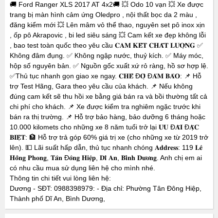
🚚 Ford Ranger XLS 2017 AT 4x2🚚 💥 Odo 10 vạn 💥 Xe được
trang bị màn hình cảm ứng Oledpro , nội thất bọc da 2 màu ,
đăng kiểm mới 💥 Lên mâm vỏ thể thao, nguyên set pô inox xịn
, ốp pô Akrapovic , bi led siêu sáng 💥 Cam kết xe đẹp không lỗi
, bao test toàn quốc theo yêu cầu 𝐂𝐀𝐌 𝐊𝐄̂́𝐓 𝐂𝐇𝐀̂́𝐓 𝐋𝐔̛𝐎̛̣𝐍𝐆 ✅
Không đâm đụng. ✅ Không ngập nước, thuỷ kích. ✅ Máy móc,
hộp số nguyên bản. ✅ Nguồn gốc xuất xứ rỏ ràng, hồ sơ hợp lệ.
✅Thủ tục nhanh gọn giao xe ngay. 𝐂𝐇𝐄̂́ Đ𝐎̣̂ Đ𝐀̉𝐌 𝐁𝐀̉𝐎: 📌 Hỗ
trợ Test Hãng, Gara theo yêu cầu của khách. 📌 Nếu không
đúng cam kết sẽ thu hồi xe bằng giá bán ra và bồi thường tất cả
chi phí cho khách. 📌 Xe được kiểm tra nghiêm ngặc trước khi
bán ra thị trường. 📌 Hỗ trợ bảo hàng, bảo dưỡng 6 tháng hoặc
10.000 kilomets cho những xe 8 năm tuổi trở lại 𝐔̛𝐔 Đ𝐀̃𝐈 Đ𝐀̣̆𝐂
𝐁𝐈𝐄̣̂𝐓: 🏦 Hỗ trợ trả góp 60% giá trị xe (cho những xe từ 2019 trở
lên). 💵 Lãi suất hấp dẫn, thủ tục nhanh chóng 𝐀𝐝𝐝𝐫𝐞𝐬𝐬: 119 𝐋𝐞̂
𝐇𝐨̂̀𝐧𝐠 𝐏𝐡𝐨𝐧𝐠, 𝐓𝐚̂𝐧 Đ𝐨̂𝐧𝐠 𝐇𝐢𝐞̣̂𝐩, 𝐃𝐢̃ 𝐀𝐧, 𝐁𝐢̀𝐧𝐡 𝐃𝐮̛𝐨̛𝐧𝐠. Anh chị em ai
có nhu cầu mua sử dụng liên hệ cho mình nhé.
Thông tin chi tiết vui lòng liên hệ:
Dương - SĐT: 0988398979: - Địa chỉ: Phường Tân Đông Hiệp,
Thành phố Dĩ An, Bình Dương,