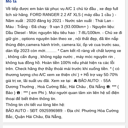
Mô tả
Về tiếp được em bán tải phục vụ A/C 1 chủ từ đầu , xe đẹp full
lịch sử hãng. FORD RANGER 2.2 AT XLS ( máy dầu 1 cầu ) -
Năm xuất : 2020 đăng ký 2021 - Nước sản xuất : Thái Lan -
Màu : Trắng - Đã chạy : 9 vạn 3 (93.000km+ ) - Nguyên liệu:
Dầu Diesel - Mức nguyên liệu tiêu hao : 7-8L/100km. - Chủ xe đi
giữ gìn , options nguyên bản theo xe , nội thất đẹp, đã lên nắp
thùng điện,camera hành trình, camera lùi, ốp vè cua trước sau,
dàn lốp 2023 còn mới.......... * Cam kết rõ ràng về chất lượng xe
, không cấn đụng , không ngập nước , máy móc nguyên rin ,
không tua đồng hồ. Hoàn tiền 100% nếu phát hiện ra các lỗi
trên. Check hãng thợ thầy thoải mái trước khi xuống tiền. * ( có
thương lượng cho A/C xem xe thiện chí ) + Hỗ trợ vay 50-70%
giá trị xe, lãi suất ưu đãi. Xem xe tại : 🚘 BẢO AUTO: - 55A
Dương Thưởng , Hoà Cường Bắc, Hải Châu , Đà Nẵng ☎️: *** (
Bảo ) ☎️ : *** ( em Phi ). Mọi người quan tâm xin liên hệ số điện
thoại để biết thêm thông tin.
Thông tin chi tiết vui lòng liên hệ:
BẢO AUTO - SĐT: 0925996989: - Địa chỉ: Phường Hòa Cường
Bắc, Quận Hải Châu, Đà Nẵng,