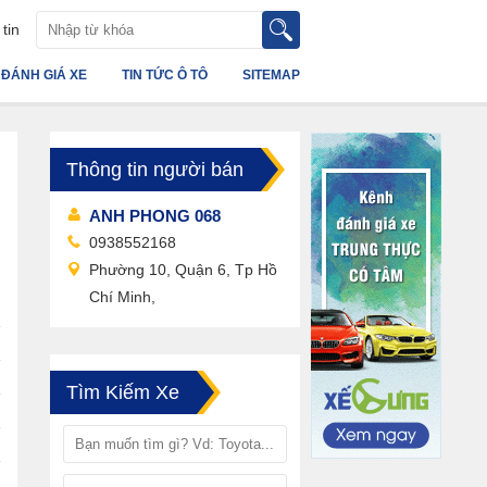
tin
ĐÁNH GIÁ XE
TIN TỨC Ô TÔ
SITEMAP
Thông tin người bán
Ủ
ANH PHONG 068
0938552168
Phường 10, Quận 6, Tp Hồ
Chí Minh,
Tìm Kiếm Xe