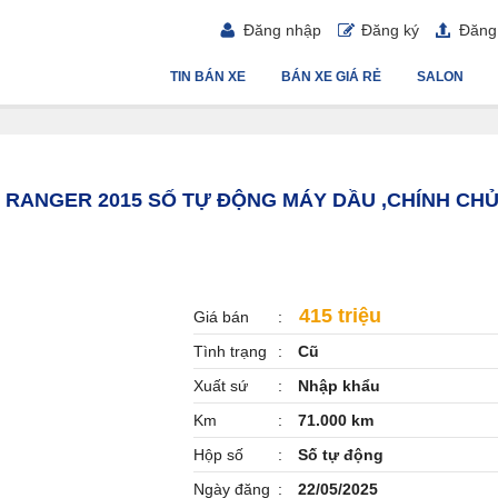
Đăng nhập
Đăng ký
Đăng 
TIN BÁN XE
BÁN XE GIÁ RẺ
SALON
D RANGER 2015 SỐ TỰ ĐỘNG MÁY DẦU ,CHÍNH CH
415 triệu
Giá bán
Tình trạng
Cũ
Xuất sứ
Nhập khẩu
Km
71.000 km
Hộp số
Số tự động
Ngày đăng
22/05/2025