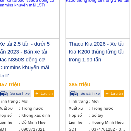
Xe tải 2,5 tấn - dưới 5
Thaco Kia 2026 - Xe tải
tấn 2023 - Bán xe tải
Kia K200 thùng lửng tải
Jac N350S động cơ
trọng 1,99 tấn
Cummins khuyến mãi
15Tr
457 triệu
385 triệu
So sánh xe
Lưu tin
So sánh xe
Lưu tin
Tình trạng
Mới
Tình trạng
Mới
Xuất xứ
Trong nước
Xuất xứ
Trong nước
Hộp số
Không xác định
Hộp số
Số tay
Liên hệ
Đỗ Minh Huệ
Liên hệ
Hoàng Minh Hiếu
SĐT
0903717321
SĐT
0374761252 - 0938907905