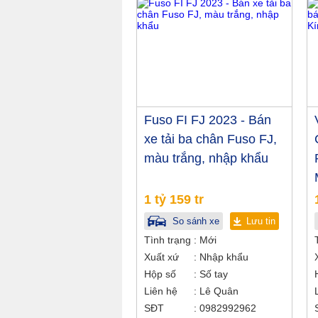
Fuso FI FJ 2023 - Bán
xe tải ba chân Fuso FJ,
màu trắng, nhập khẩu
1 tỷ 159 tr
So sánh xe
Lưu tin
Tình trạng
Mới
Xuất xứ
Nhập khẩu
Hộp số
Số tay
Liên hệ
Lê Quân
SĐT
0982992962