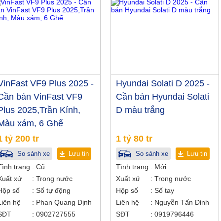
VinFast VF9 Plus 2025 -
Hyundai Solati D 2025 -
Cần bán VinFast VF9
Cần bán Hyundai Solati
Plus 2025,Trần Kính,
D màu trắng
Màu xám, 6 Ghế
1 tỷ 200 tr
1 tỷ 80 tr
So sánh xe
Lưu tin
So sánh xe
Lưu tin
Tình trạng
Cũ
Tình trạng
Mới
Xuất xứ
Trong nước
Xuất xứ
Trong nước
Hộp số
Số tự động
Hộp số
Số tay
Liên hệ
Phan Quang Định
Liên hệ
Nguyễn Tấn Đỉnh
SĐT
0902727555
SĐT
0919796446