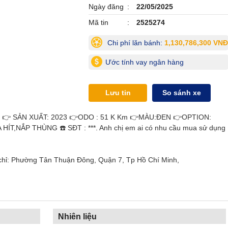
Ngày đăng
22/05/2025
Mã tin
2525274
Chi phí lăn bánh:
1,130,786,300 VNĐ
Ước tính vay ngân hàng
Lưu tin
So sánh xe
 👉 SẢN XUẤT: 2023 👉ODO : 51 K Km 👉MÀU:ĐEN 👉OPTION:
ÍT,NẮP THÙNG ☎️ SĐT : ***. Anh chị em ai có nhu cầu mua sử dụng
 chỉ: Phường Tân Thuận Đông, Quận 7, Tp Hồ Chí Minh,
Nhiên liệu