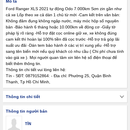
Mô tả
Ford Ranger XLS 2021 tự động Odo 7.000km Sơn zin gần như
cả xe Lốp theo xe cả dàn 1 chủ từ mới -Cam kết trên văn bản:
Không đâm đụng không ngập nước, máy móc hộp số nguyên
bản -Bảo hành 6 tháng hoặc 10.000km về động cơ -Giấy tờ
pháp lý rõ ràng -Hỗ trợ đặt cọc online giữ xe, xe không đúng
cam kết thì hoàn lại 100% tiền đã cọc trước -Hỗ trợ trả góp lãi
suất ưu đãi -Dán tem bảo hành ở các vị trí xung yếu -Hỗ trợ
sang tên biển mới nếu quý khách có nhu cầu ( Chi phí chưa tính
vào giá xe ). Mọi người quan tâm xin liên hệ số điện thoại để
biết thêm thông tin.
Thông tin chi tiết vui lòng liên hệ:
Tín - SĐT: 0879152864: - Địa chỉ: Phường 25, Quận Bình
Thạnh, Tp Hồ Chí Minh,
Thông tin chi tiết
Thông tin người bán
TÍN