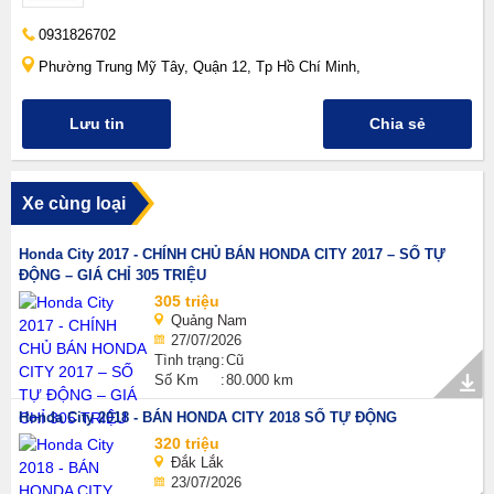
0931826702
Phường Trung Mỹ Tây, Quận 12, Tp Hồ Chí Minh,
Lưu tin
Chia sẻ
Xe cùng loại
Honda City 2017 - CHÍNH CHỦ BÁN HONDA CITY 2017 – SỐ TỰ
ĐỘNG – GIÁ CHỈ 305 TRIỆU
305 triệu
Quảng Nam
27/07/2026
Tình trạng
Cũ
Số Km
80.000 km
Honda City 2018 - BÁN HONDA CITY 2018 SỐ TỰ ĐỘNG
320 triệu
Đắk Lắk
23/07/2026