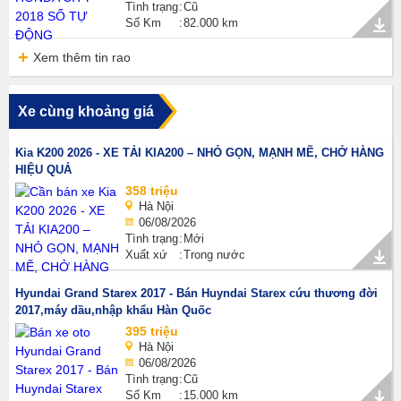
Tình trạng
Cũ
Số Km
82.000 km
Xem thêm tin rao
Xe cùng khoảng giá
Kia K200 2026 - XE TẢI KIA200 – NHỎ GỌN, MẠNH MẼ, CHỞ HÀNG
HIỆU QUẢ
358 triệu
Hà Nội
06/08/2026
Tình trạng
Mới
Xuất xứ
Trong nước
Hyundai Grand Starex 2017 - Bán Huyndai Starex cứu thương đời
2017,máy dầu,nhập khẩu Hàn Quốc
395 triệu
Hà Nội
06/08/2026
Tình trạng
Cũ
Số Km
15.000 km