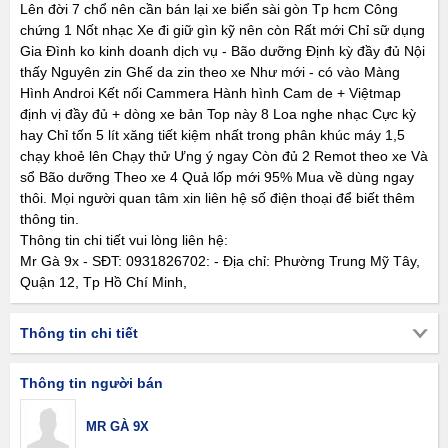
Lên đời 7 chổ nên cần bán lại xe biển sài gòn Tp hcm Công
chứng 1 Nốt nhạc Xe đi giữ gìn kỹ nên còn Rất mới Chỉ sữ dụng
Gia Đình ko kinh doanh dịch vụ - Bão dưỡng Định kỳ đầy đủ Nội
thấy Nguyên zin Ghế da zin theo xe Như mới - có vào Màng
Hình Androi Kết nối Cammera Hành hình Cam de + Việtmap
định vị đầy đủ + dòng xe bản Top này 8 Loa nghe nhạc Cực kỳ
hay Chỉ tốn 5 lít xăng tiết kiệm nhất trong phân khúc máy 1,5
chạy khoẻ lên Chạy thử Ưng ý ngay Còn đủ 2 Remot theo xe Và
sổ Bão dưỡng Theo xe 4 Quả lốp mới 95% Mua về dùng ngay
thôi. Mọi người quan tâm xin liên hệ số điện thoại để biết thêm
thông tin.
Thông tin chi tiết vui lòng liên hệ:
Mr Gà 9x - SĐT: 0931826702: - Địa chỉ: Phường Trung Mỹ Tây,
Quận 12, Tp Hồ Chí Minh,
Thông tin chi tiết
Thông tin người bán
MR GÀ 9X