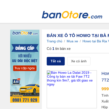
BÁN XE Ô TÔ HOWO TẠI BÀ 
Trang chủ
/
Mua xe
/
Howo tại Bà Rịa
Có
1
tin bán xe
Tất cả
Xe có ảnh
How
7T2
999
Tình
Xuất
Hộp 