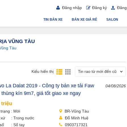
Đăng nhập
Đăng ký
Đăng 
TIN BÁN XE
BÁN XE GIÁ RẺ
SALON
RỊA VŨNG TÀU
 Vũng Tàu
Kiểu hiển thị
Tin rao từ mới đến cũ
o La Dalat 2019 - Công ty bán xe tải Faw
04/08/2026
 thùng kín 9m7, giá tốt giao xe ngay
 triệu
 trạng
Mới
BR-Vũng Tàu
 xứ
Trong nước
Đỗ Minh Huệ
số
Số tay
0903717321