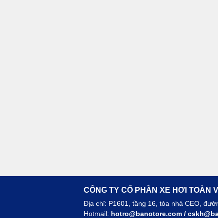
CÔNG TY CỔ PHẦN XE HƠI TOÀN V
Địa chỉ: P1601, tầng 16, tòa nhà CEO, đư
Hotmail:
hotro@banotore.com
/
cskh@ba