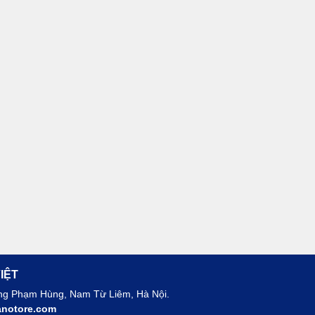
IỆT
ờng Phạm Hùng, Nam Từ Liêm, Hà Nội.
notore.com